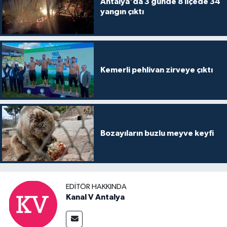
Antalya'da 3 günde 8 ilçede 34
yangın çıktı
Kemerli pehlivan zirveye çıktı
Bozayıların buzlu meyve keyfi
EDITÖR HAKKINDA
Kanal V Antalya