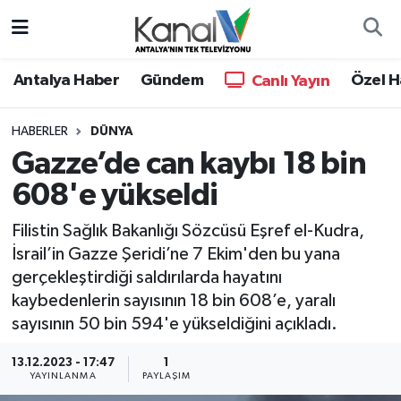
Ana Haber
Nöbetçi Eczaneler
Antalya Haber
Gündem
Özel H
Canlı Yayın
Antalya Haber
Hava Durumu
HABERLER
DÜNYA
Gazze’de can kaybı 18 bin
Dünya
Trafik Durumu
608'e yükseldi
Eğitim
Süper Lig Puan Durumu ve Fikstür
Filistin Sağlık Bakanlığı Sözcüsü Eşref el-Kudra,
Ekonomi
Tüm Manşetler
İsrail’in Gazze Şeridi’ne 7 Ekim'den bu yana
gerçekleştirdiği saldırılarda hayatını
Gündem
Son Dakika Haberleri
kaybedenlerin sayısının 18 bin 608’e, yaralı
sayısının 50 bin 594'e yükseldiğini açıkladı.
Günün Manşetleri
Haber Arşivi
13.12.2023 - 17:47
1
YAYINLANMA
PAYLAŞIM
Haber Kuşakları