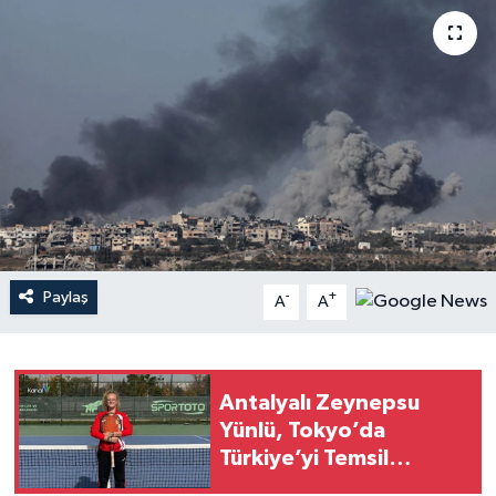
Haberler
KANALV Spor
Kültür Sanat
Magazin
Öğle Bülteni
Paylaş
-
+
A
A
Sağlık
Siyaset
Antalyalı Zeynepsu
Yünlü, Tokyo’da
Sosyal medya
Türkiye’yi Temsil
Edecek
Spor