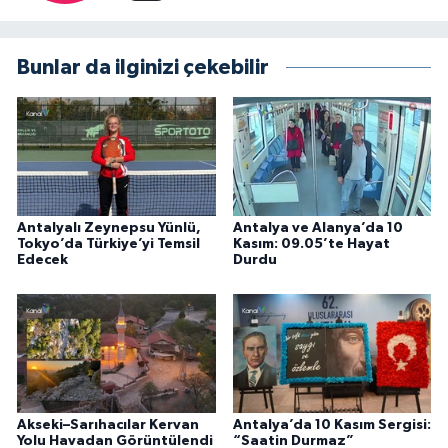
Bunlar da ilginizi çekebilir
Antalyalı Zeynepsu Yünlü,
Antalya ve Alanya’da 10
Tokyo’da Türkiye’yi Temsil
Kasım: 09.05’te Hayat
Edecek
Durdu
Akseki–Sarıhacılar Kervan
Antalya’da 10 Kasım Sergisi:
Yolu Havadan Görüntülendi
“Saatin Durmaz”