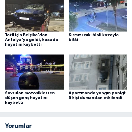
Tatil için Belçika'dan
Kırmızı ışık ihlali kazayla
Antalya'ya geldi, kazada
bitti
hayatını kaybetti
Savrulan motosikletten
Apartmanda yangın paniği:
düşen genç hayatını
5 kişi dumandan etkilendi
kaybetti
Yorumlar