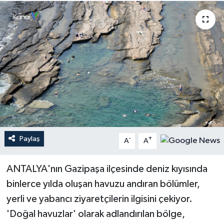
Haberler
KANALV Spor
Kültür Sanat
Magazin
Öğle Bülteni
Paylaş
-
+
A
A
Sağlık
ANTALYA'nın Gazipaşa ilçesinde deniz kıyısında
Siyaset
binlerce yılda oluşan havuzu andıran bölümler,
Sosyal medya
yerli ve yabancı ziyaretçilerin ilgisini çekiyor.
'Doğal havuzlar' olarak adlandırılan bölge,
Spor