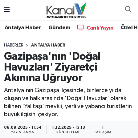
Ana Haber
Nöbetçi Eczaneler
Antalya Haber
Gündem
Özel H
Canlı Yayın
Antalya Haber
Hava Durumu
HABERLER
ANTALYA HABER
Gazipaşa'nın 'Doğal
Dünya
Trafik Durumu
Havuzları' Ziyaretçi
Eğitim
Süper Lig Puan Durumu ve Fikstür
Akınına Uğruyor
Ekonomi
Tüm Manşetler
Antalya'nın Gazipaşa ilçesinde, binlerce yılda
oluşan ve halk arasında 'Doğal Havuzlar' olarak
Gündem
Son Dakika Haberleri
bilinen 'Yalıtaşı' mevkii, yerli ve yabancı turistlerin
büyük ilgisini çekiyor.
Günün Manşetleri
Haber Arşivi
08.09.2025 - 11:54
11.12.2025 - 13:13
1
YAYINLANMA
GÜNCELLEME
PAYLAŞIM
Haber Kuşakları