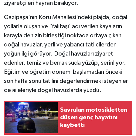
ziyaretçileri hayran bırakıyor.
Teknoloji
Gazipaşa'nın Koru Mahallesi'ndeki plajda, doğal
yollarla oluşan ve 'Yalıtaşı' adı verilen kayaların
Televizyon
karayla denizin birleştiği noktada ortaya çıkan
doğal havuzlar, yerli ve yabancı tatilcilerden
Turizm
yoğun ilgi görüyor. Doğal havuzları ziyaret
Yaşam
edenler, temiz ve berrak suda yüzüp, serinliyor.
Eğitim ve öğretim dönemi başlamadan önceki
son hafta sonu tatilini değerlendirmek isteyenler
de aileleriyle doğal havuzlarda yüzdü.
Savrulan motosikletten
düşen genç hayatını
kaybetti