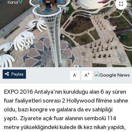
Haberler
KANALV Spor
Kültür Sanat
Magazin
Öğle Bülteni
Paylaş
-
+
A
A
Sağlık
EXPO 2016 Antalya'nın kurulduğu alan 6 ay süren
fuar faaliyetleri sonrası 2 Hollywood filmine sahne
Siyaset
oldu, bazı kongre ve galalara da ev sahipliği
Sosyal medya
yaptı. Ziyarete açık fuar alanının sembolü 114
metre yüksekliğindeki kulede ilk kez nikah yapıldı,
Spor