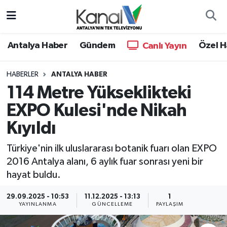
Ana Haber
Nöbetçi Eczaneler
Antalya Haber
Gündem
Özel H
Canlı Yayın
Antalya Haber
Hava Durumu
HABERLER
ANTALYA HABER
114 Metre Yükseklikteki
Dünya
Trafik Durumu
EXPO Kulesi'nde Nikah
Eğitim
Süper Lig Puan Durumu ve Fikstür
Kıyıldı
Ekonomi
Tüm Manşetler
Türkiye'nin ilk uluslararası botanik fuarı olan EXPO
2016 Antalya alanı, 6 aylık fuar sonrası yeni bir
Gündem
Son Dakika Haberleri
hayat buldu.
Günün Manşetleri
Haber Arşivi
29.09.2025 - 10:53
11.12.2025 - 13:13
1
YAYINLANMA
GÜNCELLEME
PAYLAŞIM
Haber Kuşakları