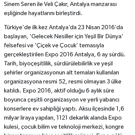
Sinem Seren ile Veli Çakır, Antalya manzarası
eşliğinde hayatlarını birleştirdi.
Teknoloji
Türkiye'de ilk kez Antalya’da 23 Nisan 2016’da
Televizyon
başlayan, 'Gelecek Nesiller için Yeşil Bir Dünya'
Turizm
felsefesi ve 'Çiçek ve Çocuk' temasıyla
gerçekleştirilen Expo 2016 Antalya, 6 ay sürdü.
Yaşam
Tarih, biyoçeşitlilik, sürdürülebilirlik ve yeşil
şehirler organizasyonun alt temaları kullanılan
organizasyona resmi 52, resmi olmayan 3 ülke
katıldı. Expo 2016, aktif olduğu 6 aylık süre
boyunca çeşitli organizasyon ve yerli yabancı
konserlere ev sahipliği yaptı. Aksu ilçesinde 1,6
milyar liraya yapılan, 1121 dekarlık alanda Expo
kulesi, çocuk bilim ve teknoloji merkezi, kongre