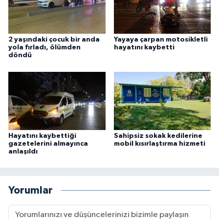
2 yaşındaki çocuk bir anda
Yayaya çarpan motosikletli
yola fırladı, ölümden
hayatını kaybetti
döndü
Hayatını kaybettiği
Sahipsiz sokak kedilerine
gazetelerini almayınca
mobil kısırlaştırma hizmeti
anlaşıldı
Yorumlar