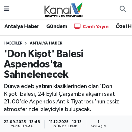
Ana Haber
Nöbetçi Eczaneler
Antalya Haber
Gündem
Özel H
Canlı Yayın
Antalya Haber
Hava Durumu
HABERLER
ANTALYA HABER
'Don Kişot' Balesi
Dünya
Trafik Durumu
Aspendos'ta
Eğitim
Süper Lig Puan Durumu ve Fikstür
Sahnelenecek
Ekonomi
Tüm Manşetler
Dünya edebiyatının klasiklerinden olan 'Don
Kişot' balesi, 24 Eylül Çarşamba akşamı saat
Gündem
Son Dakika Haberleri
21.00'de Aspendos Antik Tiyatrosu'nun eşsiz
atmosferinde izleyiciyle buluşacak.
Günün Manşetleri
Haber Arşivi
22.09.2025 - 13:48
11.12.2025 - 13:13
1
YAYINLANMA
GÜNCELLEME
PAYLAŞIM
Haber Kuşakları