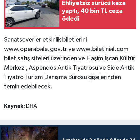
Ehliyetsiz sürücü kaza
yaptı, 40 bin TL ceza
ödedi
Sanatseverler etkinlik biletlerini
www.operabale.gov.tr ve www.biletinial.com
bilet satış siteleri üzerinden ve Haşim İşcan Kültür
Merkezi, Aspendos Antik Tiyatrosu ve Side Antik
Tiyatro Turizm Danışma Bürosu gişelerinden
temin edebilecek.
Kaynak:
DHA