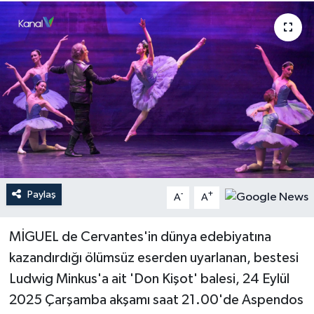
Haberler
KANALV Spor
Kültür Sanat
Magazin
Öğle Bülteni
Paylaş
-
+
A
A
Sağlık
MİGUEL de Cervantes'in dünya edebiyatına
Siyaset
kazandırdığı ölümsüz eserden uyarlanan, bestesi
Sosyal medya
Ludwig Minkus'a ait 'Don Kişot' balesi, 24 Eylül
2025 Çarşamba akşamı saat 21.00'de Aspendos
Spor