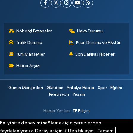
Nöbetçi Eczaneler
Hava Durumu
Trafik Durumu
Puan Durumu ve Fikstür
Tüm Manşetler
Son Dakika Haberleri
Haber Arşivi
Günün Manşetleri
Gündem
Antalya Haber
Spor
Eğitim
Televizyon
Yaşam
Haber Yazılımı:
TE Bilişim
En iyi site deneyimi sağlamak için çerezlerden
faydalanıyoruz. Detaylar için lütfen tıklayın.
Tamam