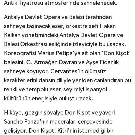
Antik Tiyatrosu atmosferinde sahnelenecek.
Teknoloji
Antalya Devlet Opera ve Balesi tarafından
sahneye taşınacak eser, orkestra şefi Hakan
Televizyon
Kalkan yönetimindeki Antalya Devlet Opera ve
Balesi Orkestrası eşliğinde izleyiciyle buluşacak.
Turizm
Koreografisi Marius Petipa'ya ait olan 'Don Kişot'
Yaşam
balesini, G. Armağan Davran ve Ayşe Fidanlık
sahneye koyuyor. Cervantes'in ölümsüz
karakterlerini dansın diliyle yeniden canlandıran bu
renkli ve tempolu eser, seyirciyi İspanyol
kültürünün enerjisiyle buluşturacak.
Hikâye, gezgin şövalye Don Kişot ve yaveri
Sancho Panza'nın maceraları çerçevesinde
gelişiyor. Don Kişot, Kitri'nin istemediği bir