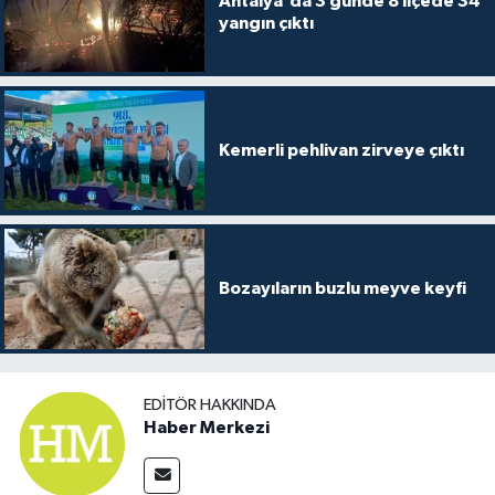
Antalya'da 3 günde 8 ilçede 34
yangın çıktı
Kemerli pehlivan zirveye çıktı
Bozayıların buzlu meyve keyfi
EDITÖR HAKKINDA
Haber Merkezi