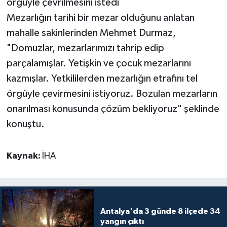
örgüyle çevrilmesini istedi
Mezarlığın tarihi bir mezar olduğunu anlatan
Teknoloji
mahalle sakinlerinden Mehmet Durmaz,
"Domuzlar, mezarlarımızı tahrip edip
Televizyon
parçalamışlar. Yetişkin ve çocuk mezarlarını
Turizm
kazmışlar. Yetkililerden mezarlığın etrafını tel
örgüyle çevirmesini istiyoruz. Bozulan mezarların
Yaşam
onarılması konusunda çözüm bekliyoruz" şeklinde
konuştu.
Kaynak:
İHA
Antalya'da 3 günde 8 ilçede 34
yangın çıktı