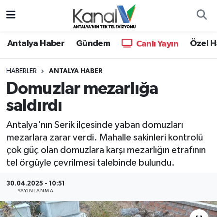
Ana Haber
Nöbetçi Eczaneler
Antalya Haber
Gündem
Özel H
Canlı Yayın
Antalya Haber
Hava Durumu
HABERLER
ANTALYA HABER
Domuzlar mezarlığa
Dünya
Trafik Durumu
saldırdı
Eğitim
Süper Lig Puan Durumu ve Fikstür
Antalya'nın Serik ilçesinde yaban domuzları
Ekonomi
Tüm Manşetler
mezarlara zarar verdi. Mahalle sakinleri kontrolü
çok güç olan domuzlara karşı mezarlığın etrafının
Gündem
Son Dakika Haberleri
tel örgüyle çevrilmesi talebinde bulundu.
30.04.2025 - 10:51
Günün Manşetleri
Haber Arşivi
YAYINLANMA
Haber Kuşakları