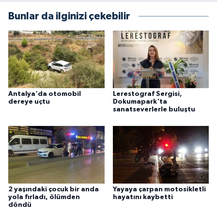
Bunlar da ilginizi çekebilir
Antalya'da otomobil
Lerestograf Sergisi,
dereye uçtu
Dokumapark'ta
sanatseverlerle buluştu
2 yaşındaki çocuk bir anda
Yayaya çarpan motosikletli
yola fırladı, ölümden
hayatını kaybetti
döndü