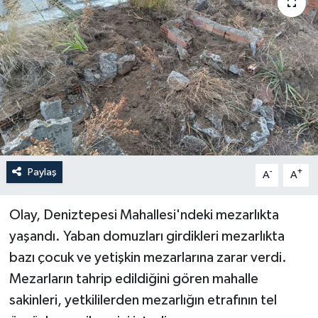
Haberler
KANALV Spor
Kültür Sanat
Magazin
Öğle Bülteni
Paylaş
-
+
A
A
Sağlık
Olay, Deniztepesi Mahallesi'ndeki mezarlıkta
yaşandı. Yaban domuzları girdikleri mezarlıkta
Siyaset
bazı çocuk ve yetişkin mezarlarına zarar verdi.
Mezarların tahrip edildiğini gören mahalle
Sosyal medya
sakinleri, yetkililerden mezarlığın etrafının tel
Spor