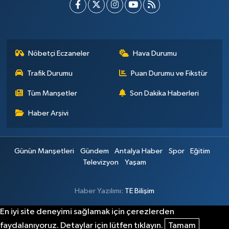
Nöbetçi Eczaneler
Hava Durumu
Trafik Durumu
Puan Durumu ve Fikstür
Tüm Manşetler
Son Dakika Haberleri
Haber Arşivi
Günün Manşetleri
Gündem
Antalya Haber
Spor
Eğitim
Televizyon
Yaşam
Haber Yazılımı:
TE Bilişim
En iyi site deneyimi sağlamak için çerezlerden
faydalanıyoruz. Detaylar için lütfen tıklayın.
Tamam