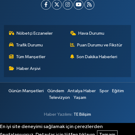
Nöbetçi Eczaneler
Hava Durumu
Trafik Durumu
Puan Durumu ve Fikstür
Tüm Manşetler
Son Dakika Haberleri
Haber Arşivi
Günün Manşetleri
Gündem
Antalya Haber
Spor
Eğitim
Televizyon
Yaşam
Haber Yazılımı:
TE Bilişim
En iyi site deneyimi sağlamak için çerezlerden
faydalanıyoruz. Detaylar için lütfen tıklayın.
Tamam