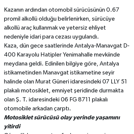
Kazanın ardından otomobil sürücüsünün 0.67
Teknoloji
promil alkollü olduğu belirlenirken, sürücüye
alkollü araç kullanmak ve yetersiz ehliyet
Televizyon
nedeniyle idari para cezası uygulandı.
Turizm
Kaza, dün gece saatlerinde Antalya-Manavgat D-
400 Karayolu Hatipler Yenimahalle mevkiinde
Yaşam
meydana geldi. Edinilen bilgiye göre, Antalya
istikametinden Manavgat istikametine seyir
halinde olan Murat Güneri idaresindeki 07 LLY 51
plakalı motosiklet, emniyet şeridinde durmakta
olan Ş. T. idaresindeki 06 FG 8711 plakalı
otomobile arkadan çarptı.
Motosiklet sürücüsü olay yerinde yaşamını
yitirdi