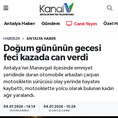
Ana Haber
Nöbetçi Eczaneler
Antalya Haber
Gündem
Özel H
Canlı Yayın
Antalya Haber
Hava Durumu
HABERLER
ANTALYA HABER
Doğum gününün gecesi
Dünya
Trafik Durumu
feci kazada can verdi
Eğitim
Süper Lig Puan Durumu ve Fikstür
Antalya'nın Manavgat ilçesinde emniyet
Ekonomi
Tüm Manşetler
şeridinde duran otomobile arkadan çarpan
motosikletin sürücüsü olay yerinde hayatını
Gündem
Son Dakika Haberleri
kaybetti, motosiklette yolcu olarak bulunan kadın
ağır yaralandı.
Günün Manşetleri
Haber Arşivi
04.07.2026 - 14:14
04.07.2026 - 15:29
YAYINLANMA
GÜNCELLEME
Haber Kuşakları