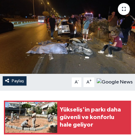
Haberler
KANALV Spor
Kültür Sanat
Magazin
Öğle Bülteni
Paylaş
-
+
A
A
Sağlık
Siyaset
Yükseliş'in parkı daha
güvenli ve konforlu
Sosyal medya
hale geliyor
Spor