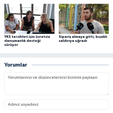
YKS tercihleri için ücretsiz
Sipariş almaya gitti, bıçaklı
danışmanlık desteği
saldırıya uğradı
sürüyor
Yorumlar