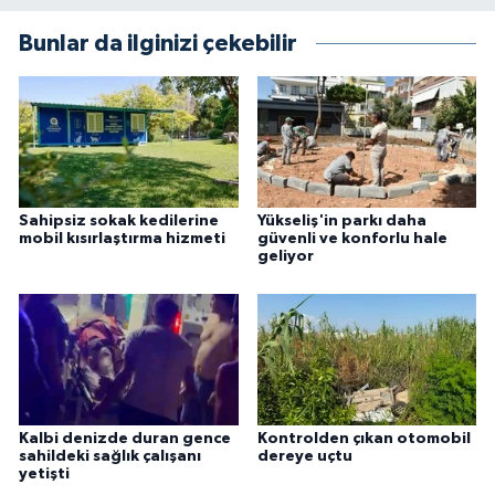
Bunlar da ilginizi çekebilir
Sahipsiz sokak kedilerine
Yükseliş'in parkı daha
mobil kısırlaştırma hizmeti
güvenli ve konforlu hale
geliyor
Kalbi denizde duran gence
Kontrolden çıkan otomobil
sahildeki sağlık çalışanı
dereye uçtu
yetişti