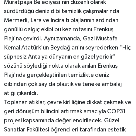
Muratpaşa Belediyesi'nin düzenli olarak
sürdürdüğü deniz dibi temizlik çalışmalarında
Teknoloji
Mermerli, Lara ve İnciraltı plajlarının ardından
gönüllü dalgıç ekibi bu kez rotasını Erenkuş
Televizyon
Plajı'na çevirdi. Aynı zamanda, Gazi Mustafa
Turizm
Kemal Atatürk'ün Beydağları'nı seyrederken "Hiç
şüphesiz Antalya dünyanın en güzel yeridir"
Yaşam
sözünü söylediği nokta olarak anılan Erenkuş
Plajı'nda gerçekleştirilen temizlikte deniz
dibinden çok sayıda plastik ve teneke ambalaj
atığı çıkarıldı.
Toplanan atıklar, çevre kirliliğine dikkat çekmek ve
geri dönüşüm bilincini artırmak amacıyla COP31
projesi kapsamında değerlendirilecek. Güzel
Sanatlar Fakültesi öğrencileri tarafından estetik