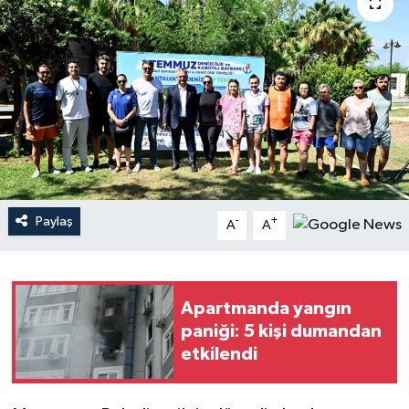
Haberler
KANALV Spor
Kültür Sanat
Magazin
Öğle Bülteni
Paylaş
-
+
A
A
Sağlık
Apartmanda yangın
Siyaset
paniği: 5 kişi dumandan
etkilendi
Sosyal medya
Spor