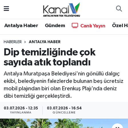
Ana Haber
Nöbetçi Eczaneler
Antalya Haber
Gündem
Özel H
Canlı Yayın
Antalya Haber
Hava Durumu
HABERLER
ANTALYA HABER
Dip temizliğinde çok
Dünya
Trafik Durumu
sayıda atık toplandı
Eğitim
Süper Lig Puan Durumu ve Fikstür
Antalya Muratpaşa Belediyesi'nin gönüllü dalgıç
Ekonomi
Tüm Manşetler
ekibi, belediyenin falezlerde bulunan beş ücretsiz
mobil plajından biri olan Erenkuş Plajı'nda deniz
Gündem
Son Dakika Haberleri
dibi temizliği gerçekleştirdi.
03.07.2026 - 12:35
03.07.2026 - 16:54
Günün Manşetleri
Haber Arşivi
YAYINLANMA
GÜNCELLEME
Haber Kuşakları