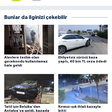
Bunlar da ilginizi çekebilir
Alevlere teslim olan
Ehliyetsiz sürücü kaza
gecekondu kullanılamaz
yaptı, 40 bin TL ceza ödedi
hale geldi
Tatil için Belçika'dan
Kırmızı ışık ihlali kazayla
Antalya'ya geldi, kazada
bitti