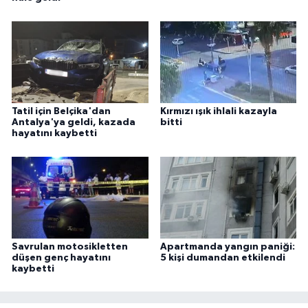
Tatil için Belçika'dan
Kırmızı ışık ihlali kazayla
Antalya'ya geldi, kazada
bitti
hayatını kaybetti
Savrulan motosikletten
Apartmanda yangın paniği:
düşen genç hayatını
5 kişi dumandan etkilendi
kaybetti