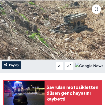
Haberler
KANALV Spor
Kültür Sanat
Magazin
Öğle Bülteni
Paylaş
-
+
A
A
Sağlık
Siyaset
Savrulan motosikletten
Sosyal medya
düşen genç hayatını
kaybetti
Spor