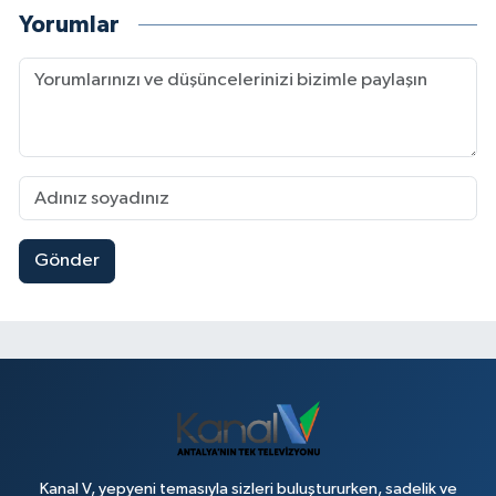
Yorumlar
Gönder
Kanal V, yepyeni temasıyla sizleri buluştururken, sadelik ve