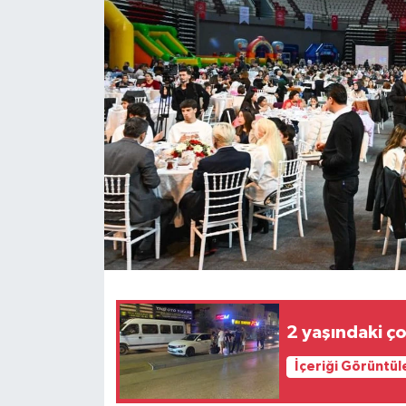
Haberler
KANALV Spor
Kültür Sanat
Magazin
Öğle Bülteni
Sağlık
Siyaset
2 yaşındaki ç
Sosyal medya
İçeriği Görüntül
Spor