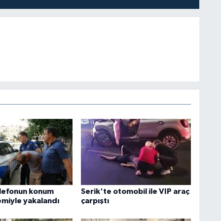
elefonun konum
Serik'te otomobil ile VIP araç
emiyle yakalandı
çarpıştı