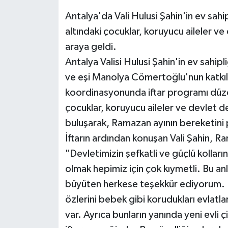
Antalya'da Vali Hulusi Şahin'in ev sah
Teknoloji
altındaki çocuklar, koruyucu aileler ve 
araya geldi.
Televizyon
Antalya Valisi Hulusi Şahin'in ev sahip
Turizm
ve eşi Manolya Cömertoğlu'nun katkıla
koordinasyonunda iftar programı düze
Yaşam
çocuklar, koruyucu aileler ve devlet de
buluşarak, Ramazan ayının bereketini 
İftarın ardından konuşan Vali Şahin, Ra
"Devletimizin şefkatli ve güçlü kollar
olmak hepimiz için çok kıymetli. Bu an
büyüten herkese teşekkür ediyorum. Bu
özlerini bebek gibi korudukları evlatla
var. Ayrıca bunların yanında yeni evli ç