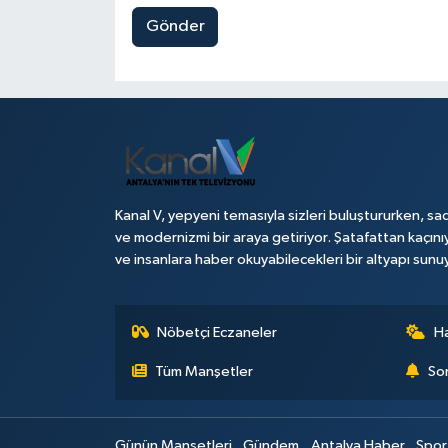
Gönder
Kanal V, yepyeni temasıyla sizleri buluştururken, sad
ve modernizmi bir araya getiriyor. Şatafattan kaçını
ve insanlara haber okuyabilecekleri bir altyapı sunu
Nöbetçi Eczaneler
H
Tüm Manşetler
Son
Günün Manşetleri
Gündem
Antalya Haber
Spor