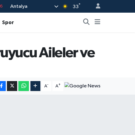
°
Antalya
76
33
17
Spor
01
02
uyucu Aileler ve
44
4
-
+
A
A