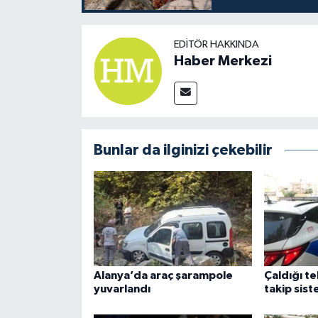
EDITÖR HAKKINDA
Haber Merkezi
Bunlar da ilginizi çekebilir
Alanya’da araç şarampole
Çaldığı t
yuvarlandı
takip sist