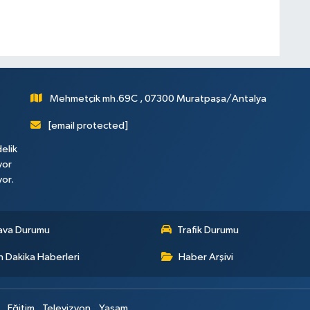
Mehmetçik mh.69C , 07300 Muratpaşa/Antalya
[email protected]
elik
yor
yor.
ava Durumu
Trafik Durumu
 Dakika Haberleri
Haber Arşivi
Eğitim
Televizyon
Yaşam