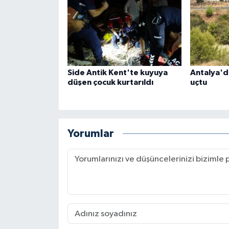
Side Antik Kent'te kuyuya
Antalya'd
düşen çocuk kurtarıldı
uçtu
Yorumlar