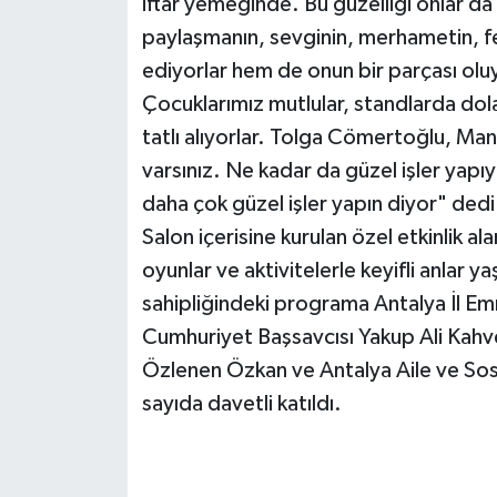
iftar yemeğinde. Bu güzelliği onlar da 
paylaşmanın, sevginin, merhametin, f
ediyorlar hem de onun bir parçası oluy
Çocuklarımız mutlular, standlarda dola
tatlı alıyorlar. Tolga Cömertoğlu, Ma
varsınız. Ne kadar da güzel işler yapıy
daha çok güzel işler yapın diyor" dedi
Salon içerisine kurulan özel etkinlik ala
oyunlar ve aktivitelerle keyifli anlar ya
sahipliğindeki programa Antalya İl E
Cumhuriyet Başsavcısı Yakup Ali Kahve
Özlenen Özkan ve Antalya Aile ve Sos
sayıda davetli katıldı.