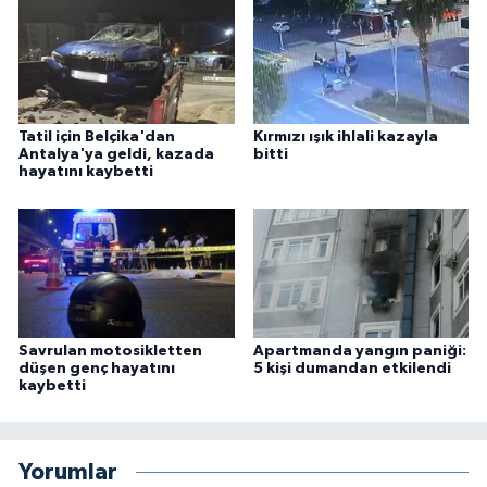
Tatil için Belçika'dan
Kırmızı ışık ihlali kazayla
Antalya'ya geldi, kazada
bitti
hayatını kaybetti
Savrulan motosikletten
Apartmanda yangın paniği:
düşen genç hayatını
5 kişi dumandan etkilendi
kaybetti
Yorumlar