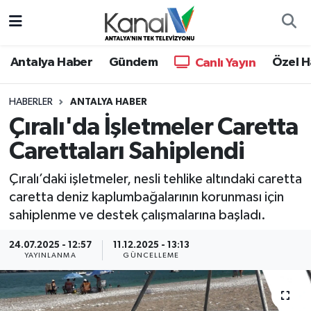
Ana Haber
Nöbetçi Eczaneler
Antalya Haber
Gündem
Özel H
Canlı Yayın
Antalya Haber
Hava Durumu
HABERLER
ANTALYA HABER
Çıralı'da İşletmeler Caretta
Dünya
Trafik Durumu
Carettaları Sahiplendi
Eğitim
Süper Lig Puan Durumu ve Fikstür
Çıralı’daki işletmeler, nesli tehlike altındaki caretta
Ekonomi
Tüm Manşetler
caretta deniz kaplumbağalarının korunması için
sahiplenme ve destek çalışmalarına başladı.
Gündem
Son Dakika Haberleri
24.07.2025 - 12:57
11.12.2025 - 13:13
YAYINLANMA
GÜNCELLEME
Günün Manşetleri
Haber Arşivi
Haber Kuşakları