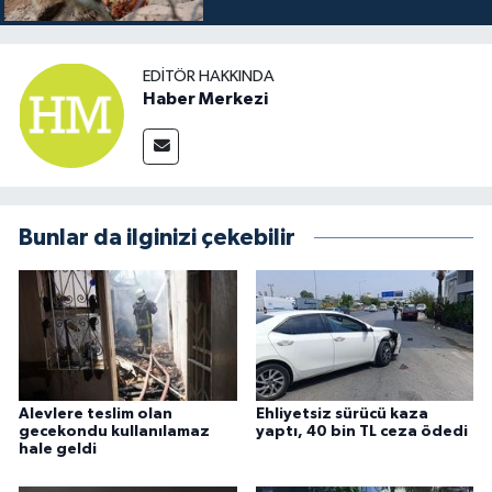
EDITÖR HAKKINDA
Haber Merkezi
Bunlar da ilginizi çekebilir
Alevlere teslim olan
Ehliyetsiz sürücü kaza
gecekondu kullanılamaz
yaptı, 40 bin TL ceza ödedi
hale geldi