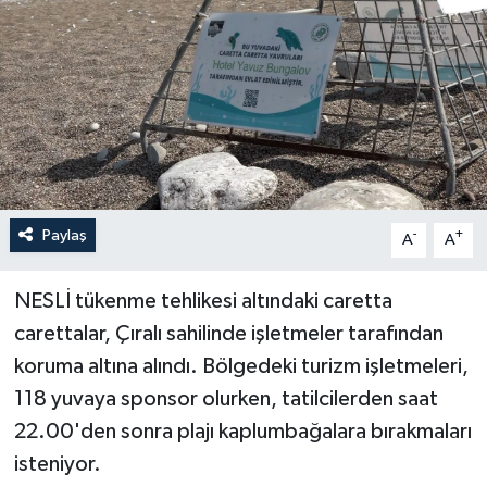
Haberler
KANALV Spor
Kültür Sanat
Magazin
Paylaş
-
+
A
A
Öğle Bülteni
NESLİ tükenme tehlikesi altındaki caretta
Sağlık
carettalar, Çıralı sahilinde işletmeler tarafından
koruma altına alındı. Bölgedeki turizm işletmeleri,
Siyaset
118 yuvaya sponsor olurken, tatilcilerden saat
Sosyal medya
22.00'den sonra plajı kaplumbağalara bırakmaları
isteniyor.
Spor