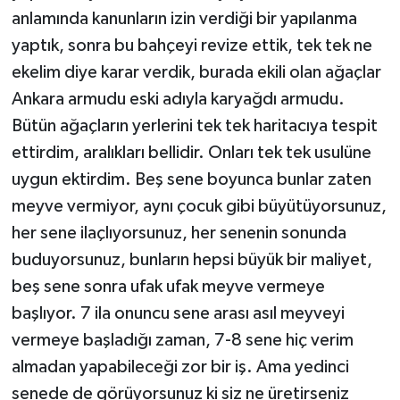
anlamında kanunların izin verdiği bir yapılanma
yaptık, sonra bu bahçeyi revize ettik, tek tek ne
ekelim diye karar verdik, burada ekili olan ağaçlar
Ankara armudu eski adıyla karyağdı armudu.
Bütün ağaçların yerlerini tek tek haritacıya tespit
ettirdim, aralıkları bellidir. Onları tek tek usulüne
uygun ektirdim. Beş sene boyunca bunlar zaten
meyve vermiyor, aynı çocuk gibi büyütüyorsunuz,
her sene ilaçlıyorsunuz, her senenin sonunda
buduyorsunuz, bunların hepsi büyük bir maliyet,
beş sene sonra ufak ufak meyve vermeye
başlıyor. 7 ila onuncu sene arası asıl meyveyi
vermeye başladığı zaman, 7-8 sene hiç verim
almadan yapabileceği zor bir iş. Ama yedinci
senede de görüyorsunuz ki siz ne üretirseniz