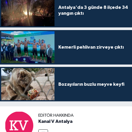
Antalya'da 3 günde 8 ilçede 34
yangın çıktı
Kemerli pehlivan zirveye çıktı
Bozayıların buzlu meyve keyfi
EDITÖR HAKKINDA
Kanal V Antalya