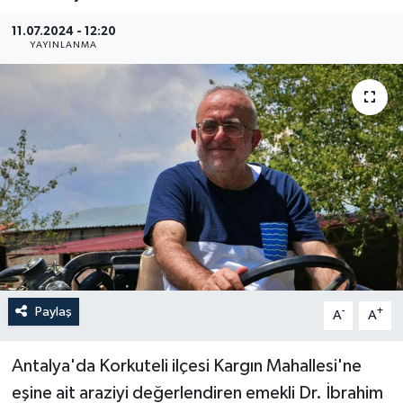
Haberler
11.07.2024 - 12:20
YAYINLANMA
KANALV Spor
Kültür Sanat
Magazin
Öğle Bülteni
Sağlık
Siyaset
Paylaş
-
+
A
A
Sosyal medya
Antalya'da Korkuteli ilçesi Kargın Mahallesi'ne
eşine ait araziyi değerlendiren emekli Dr. İbrahim
Spor