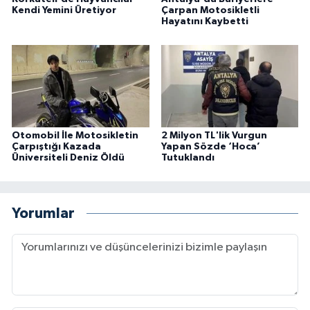
Kendi Yemini Üretiyor
Çarpan Motosikletli
Hayatını Kaybetti
Otomobil İle Motosikletin
2 Milyon TL'lik Vurgun
Çarpıştığı Kazada
Yapan Sözde ‘Hoca’
Üniversiteli Deniz Öldü
Tutuklandı
Yorumlar