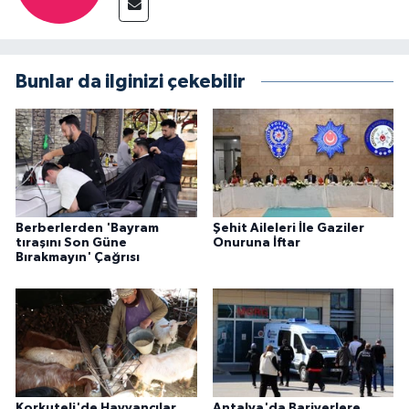
Bunlar da ilginizi çekebilir
Berberlerden 'Bayram
Şehit Aileleri İle Gaziler
tıraşını Son Güne
Onuruna İftar
Bırakmayın' Çağrısı
Korkuteli'de Hayvancılar
Antalya'da Bariyerlere