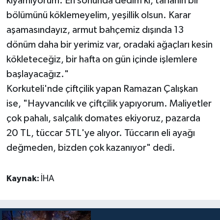
kıyamıyorum. En sonunda dedim ki, tarlanın bir
bölümünü köklemeyelim, yeşillik olsun. Karar
aşamasındayız, armut bahçemiz dışında 13
dönüm daha bir yerimiz var, oradaki ağaçları kesin
kökleteceğiz, bir hafta on gün içinde işlemlere
başlayacağız."
Korkuteli'nde çiftçilik yapan Ramazan Çalışkan
ise, "Hayvancılık ve çiftçilik yapıyorum. Maliyetler
çok pahalı, salçalık domates ekiyoruz, pazarda
20 TL, tüccar 5TL'ye alıyor. Tüccarın eli ayağı
değmeden, bizden çok kazanıyor" dedi.
Kaynak:
İHA