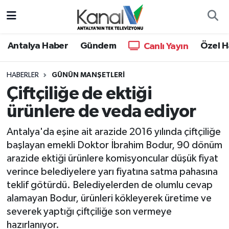
Ana Haber
Nöbetçi Eczaneler
Antalya Haber
Gündem
Özel H
Canlı Yayın
Antalya Haber
Hava Durumu
HABERLER
GÜNÜN MANŞETLERI
Çiftçiliğe de ektiği
Dünya
Trafik Durumu
ürünlere de veda ediyor
Eğitim
Süper Lig Puan Durumu ve Fikstür
Antalya'da eşine ait arazide 2016 yılında çiftçiliğe
Ekonomi
Tüm Manşetler
başlayan emekli Doktor İbrahim Bodur, 90 dönüm
arazide ektiği ürünlere komisyoncular düşük fiyat
Gündem
Son Dakika Haberleri
verince belediyelere yarı fiyatına satma pahasına
teklif götürdü. Belediyelerden de olumlu cevap
Günün Manşetleri
Haber Arşivi
alamayan Bodur, ürünleri kökleyerek üretime ve
severek yaptığı çiftçiliğe son vermeye
Haber Kuşakları
hazırlanıyor.