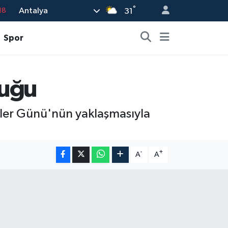
18
°
Antalya
31
18
Spor
32
38
03
luğu
14
nler Günü'nün yaklaşmasıyla
-
+
A
A