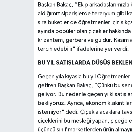
Başkan Bakaç, “Ekip arkadaşlarımızla bi
aldığımız siparişlerde teraryum gibi ka
Teknoloji
sıra buketler de öğretmenler için sıkç
Televizyon
ayında popüler olan çiçekler hakkında 
krizantem, gerbera ve güldür. Kasım a
Turizm
tercih edebilir" ifadelerine yer verdi.
Yaşam
BU YIL SATIŞLARDA DÜŞÜŞ BEKLE
Geçen yıla kıyasla bu yıl Öğretmenler 
getiren Başkan Bakaç, “Çünkü bu se
geliyor. Bu nedenle geçen yılki satışl
bekliyoruz. Ayrıca, ekonomik sıkıntılar
istemiyor" dedi. Çiçek alacaklara tav
çiçeklerini bu mesleği yapan, çiçeğe e
üçüncü sınıf marketlerden ürün almayı