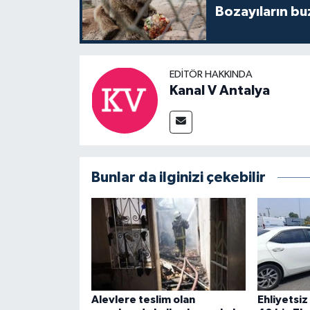
Bozayıların bu
EDITÖR HAKKINDA
Kanal V Antalya
Bunlar da ilginizi çekebilir
Alevlere teslim olan
Ehliyetsiz