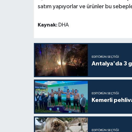
satım yapıyorlar ve ürünler bu sebeple
Kaynak:
DHA
EDITÖRÜN SEÇTIĞI
Antalya'da 3 g
EDITÖRÜN SEÇTIĞI
Kemerli pehliva
EDITÖRÜN SEÇTIĞI