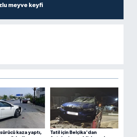
zlu meyve keyfi
 sürücü kaza yaptı,
Tatil için Belçika'dan