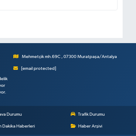
Mehmetçik mh.69C , 07300 Muratpaşa/Antalya
[email protected]
elik
yor
yor.
ava Durumu
Trafik Durumu
 Dakika Haberleri
Haber Arşivi