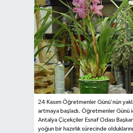
Haberler
KANALV Spor
Kültür Sanat
Magazin
Öğle Bülteni
Sağlık
Siyaset
24 Kasım Öğretmenler Günü'nün yaklaşm
artmaya başladı. Öğretmenler Günü için
Sosyal medya
Antalya Çiçekçiler Esnaf Odası Başkan
yoğun bir hazırlık sürecinde oldukların
Spor