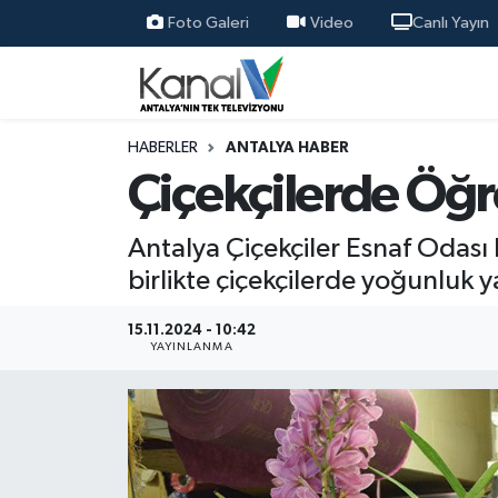
Foto Galeri
Video
Canlı Yayın
Ana Haber
Nöbetçi Eczaneler
Antalya Haber
Hava Durumu
HABERLER
ANTALYA HABER
Çiçekçilerde Öğ
Dünya
Trafik Durumu
Antalya Çiçekçiler Esnaf Odas
Eğitim
Süper Lig Puan Durumu ve Fikstür
birlikte çiçekçilerde yoğunluk y
Ekonomi
Tüm Manşetler
15.11.2024 - 10:42
YAYINLANMA
Gündem
Son Dakika Haberleri
Günün Manşetleri
Haber Arşivi
Haber Kuşakları