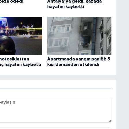
 ceza ödedi
Antalya'ya geldi, kazada
hayatını kaybetti
motosikletten
Apartmanda yangın paniği: 5
ç hayatını kaybetti
kişi dumandan etkilendi