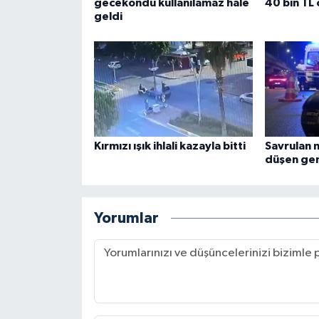
gecekondu kullanılamaz hale
40 bin TL
geldi
Kırmızı ışık ihlali kazayla bitti
Savrulan 
düşen gen
Yorumlar