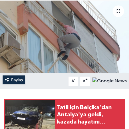
Haberler
KANALV Spor
Kültür Sanat
Magazin
Öğle Bülteni
Paylaş
-
+
A
A
Sağlık
Siyaset
Tatil için Belçika'dan
Sosyal medya
Antalya'ya geldi,
kazada hayatını
Spor