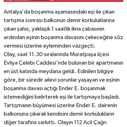
kaybetti
Antalya'da boşanma aşamasındaki eşi ile çıkan
Teknoloji
tartışma sonrası balkonun demir korkuluklarına
Televizyon
çıkan şahıs, yaklaşık 1 saatlik ikna çabasının
ardından eşinin boşanma davasını çekeceğine söz
Turizm
vermesi üzerine eyleminden vazgeçti.
Olay, saat 11.30 sıralarında Muratpaşa ilçesi
Yaşam
Evliya Çelebi Caddesi'nde bulunan bir apartmanın
en üst katında meydana geldi. Edinilen bilgiye
göre, bir süredir ailevi sorunlar yaşayan ve eşinin
boşanma davası açtığı Ender E. boşanmak
istemediğini belirterek eşi ile tartışmaya başladı.
Tartışmanın büyümesi üzerine Ender E. dairenin
balkonuna çıkarak kendisini demir korkulukların
diğer tarafına sarkıttı. Olayın 112 Acil Çağrı