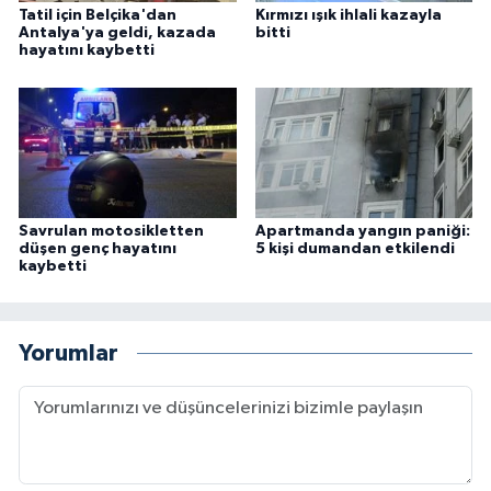
Tatil için Belçika'dan
Kırmızı ışık ihlali kazayla
Antalya'ya geldi, kazada
bitti
hayatını kaybetti
Savrulan motosikletten
Apartmanda yangın paniği:
düşen genç hayatını
5 kişi dumandan etkilendi
kaybetti
Yorumlar