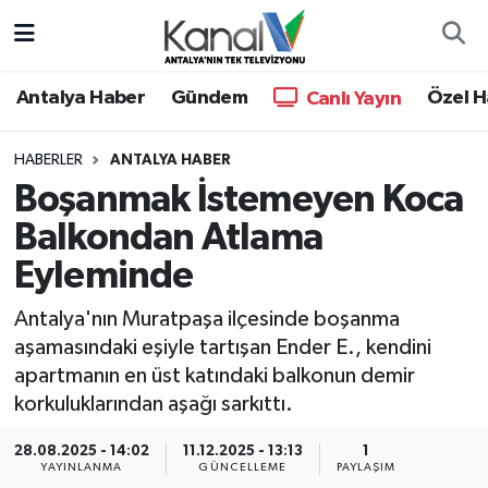
Ana Haber
Nöbetçi Eczaneler
Antalya Haber
Gündem
Özel H
Canlı Yayın
Antalya Haber
Hava Durumu
HABERLER
ANTALYA HABER
Boşanmak İstemeyen Koca
Dünya
Trafik Durumu
Balkondan Atlama
Eğitim
Süper Lig Puan Durumu ve Fikstür
Eyleminde
Ekonomi
Tüm Manşetler
Antalya'nın Muratpaşa ilçesinde boşanma
aşamasındaki eşiyle tartışan Ender E., kendini
Gündem
Son Dakika Haberleri
apartmanın en üst katındaki balkonun demir
korkuluklarından aşağı sarkıttı.
Günün Manşetleri
Haber Arşivi
28.08.2025 - 14:02
11.12.2025 - 13:13
1
YAYINLANMA
GÜNCELLEME
PAYLAŞIM
Haber Kuşakları