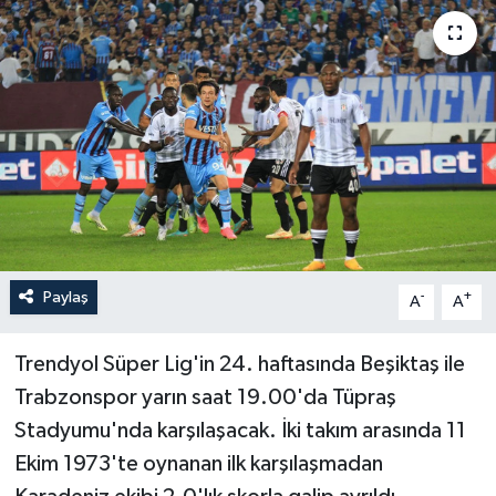
Haberler
KANALV Spor
Kültür Sanat
Magazin
Öğle Bülteni
Paylaş
-
+
A
A
Sağlık
Trendyol Süper Lig'in 24. haftasında Beşiktaş ile
Siyaset
Trabzonspor yarın saat 19.00'da Tüpraş
Stadyumu'nda karşılaşacak. İki takım arasında 11
Sosyal medya
Ekim 1973'te oynanan ilk karşılaşmadan
Spor