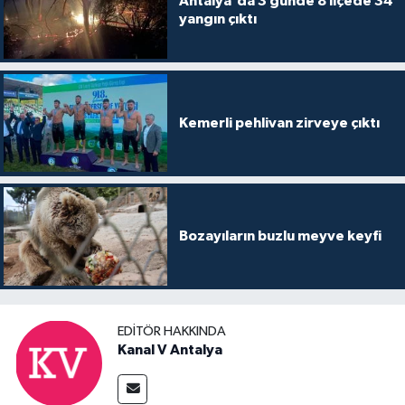
Antalya'da 3 günde 8 ilçede 34
yangın çıktı
Kemerli pehlivan zirveye çıktı
Bozayıların buzlu meyve keyfi
EDITÖR HAKKINDA
Kanal V Antalya