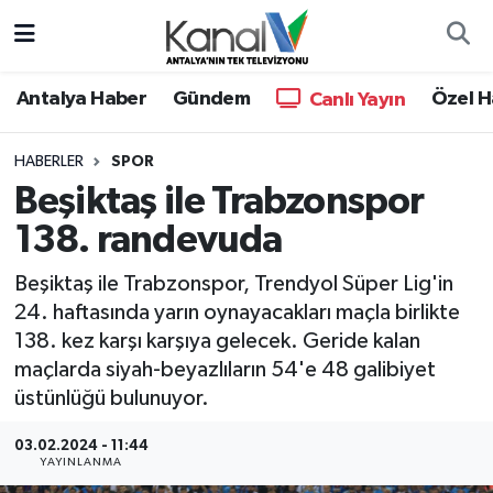
Ana Haber
Nöbetçi Eczaneler
Antalya Haber
Gündem
Özel H
Canlı Yayın
Antalya Haber
Hava Durumu
HABERLER
SPOR
Beşiktaş ile Trabzonspor
Dünya
Trafik Durumu
138. randevuda
Eğitim
Süper Lig Puan Durumu ve Fikstür
Beşiktaş ile Trabzonspor, Trendyol Süper Lig'in
Ekonomi
Tüm Manşetler
24. haftasında yarın oynayacakları maçla birlikte
138. kez karşı karşıya gelecek. Geride kalan
Gündem
Son Dakika Haberleri
maçlarda siyah-beyazlıların 54'e 48 galibiyet
üstünlüğü bulunuyor.
Günün Manşetleri
Haber Arşivi
03.02.2024 - 11:44
YAYINLANMA
Haber Kuşakları