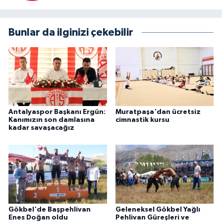
Bunlar da ilginizi çekebilir
Antalyaspor Başkanı Ergün:
Muratpaşa'dan ücretsiz
Kanımızın son damlasına
cimnastik kursu
kadar savaşacağız
Gökbel'de Başpehlivan
Geleneksel Gökbel Yağlı
Enes Doğan oldu
Pehlivan Güreşleri ve