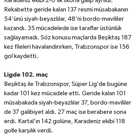
Karadeniz ekibi 2-0'lık skorla galip ayrıldı.
Rekabette geride kalan 137 resmi müsabakanın
Teknoloji
54'ünü siyah-beyazlılar, 48'ni bordo-mavililer
kazandı. 35 mücadelede ise taraflar üstünlük
Televizyon
sağlayamadı. Söz konusu maçlarda Beşiktaş 187
Turizm
kez fileleri havalandırırken, Trabzonspor ise 156
gol kaydetti.
Yaşam
Ligde 102. maç
Beşiktaş ile Trabzonspor, Süper Lig'de bugüne
kadar 101 kez mücadele etti. Geride kalan 101
müsabakada siyah-beyazlılar 37, bordo-mavililer
de 37 galibiyet aldı. 27 maç ise berabere sona
erdi. Kartal'ın 142 golüne, Karadeniz ekibi 118
golle karşılık verdi.