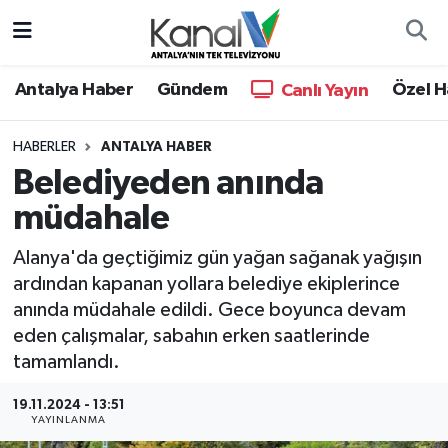
Ana Haber
Nöbetçi Eczaneler
Antalya Haber
Gündem
Özel H
Canlı Yayın
Antalya Haber
Hava Durumu
HABERLER
ANTALYA HABER
Belediyeden anında
Dünya
Trafik Durumu
müdahale
Eğitim
Süper Lig Puan Durumu ve Fikstür
Alanya'da geçtiğimiz gün yağan sağanak yağışın
Ekonomi
Tüm Manşetler
ardından kapanan yollara belediye ekiplerince
anında müdahale edildi. Gece boyunca devam
Gündem
Son Dakika Haberleri
eden çalışmalar, sabahın erken saatlerinde
tamamlandı.
Günün Manşetleri
Haber Arşivi
19.11.2024 - 13:51
YAYINLANMA
Haber Kuşakları