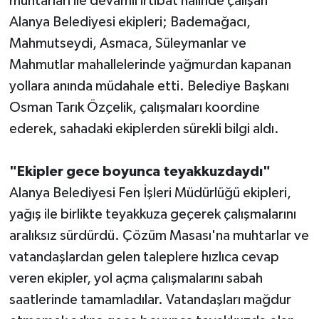
muhtarları ile devamlı irtibat halinde çalışan
Alanya Belediyesi ekipleri; Bademağacı,
Teknoloji
Mahmutseydi, Asmaca, Süleymanlar ve
Mahmutlar mahallelerinde yağmurdan kapanan
Televizyon
yollara anında müdahale etti. Belediye Başkanı
Turizm
Osman Tarık Özçelik, çalışmaları koordine
ederek, sahadaki ekiplerden sürekli bilgi aldı.
Yaşam
"Ekipler gece boyunca teyakkuzdaydı"
Alanya Belediyesi Fen İşleri Müdürlüğü ekipleri,
yağış ile birlikte teyakkuza geçerek çalışmalarını
aralıksız sürdürdü. Çözüm Masası'na muhtarlar ve
vatandaşlardan gelen taleplere hızlıca cevap
veren ekipler, yol açma çalışmalarını sabah
saatlerinde tamamladılar. Vatandaşları mağdur