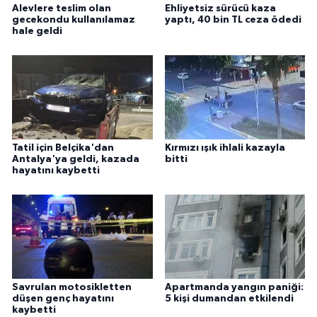
Alevlere teslim olan
Ehliyetsiz sürücü kaza
gecekondu kullanılamaz
yaptı, 40 bin TL ceza ödedi
hale geldi
Tatil için Belçika'dan
Kırmızı ışık ihlali kazayla
Antalya'ya geldi, kazada
bitti
hayatını kaybetti
Savrulan motosikletten
Apartmanda yangın paniği:
düşen genç hayatını
5 kişi dumandan etkilendi
kaybetti