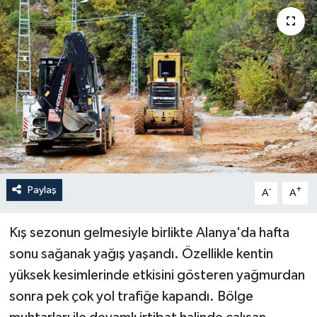
Haberler
KANALV Spor
Kültür Sanat
Magazin
Öğle Bülteni
Paylaş
-
+
A
A
Sağlık
Kış sezonun gelmesiyle birlikte Alanya'da hafta
Siyaset
sonu sağanak yağış yaşandı. Özellikle kentin
yüksek kesimlerinde etkisini gösteren yağmurdan
Sosyal medya
sonra pek çok yol trafiğe kapandı. Bölge
Spor