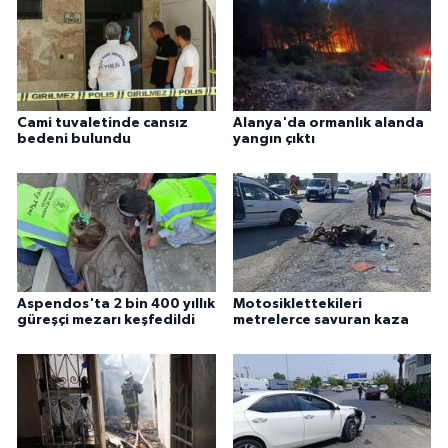
Cami tuvaletinde cansız
Alanya'da ormanlık alanda
bedeni bulundu
yangın çıktı
Aspendos'ta 2 bin 400 yıllık
Motosiklettekileri
güreşçi mezarı keşfedildi
metrelerce savuran kaza