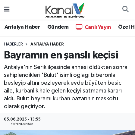
Ana Haber
Nöbetçi Eczaneler
Antalya Haber
Gündem
Özel H
Canlı Yayın
Antalya Haber
Hava Durumu
HABERLER
ANTALYA HABER
Bayramın en şanslı keçisi
Dünya
Trafik Durumu
Antalya'nın Serik ilçesinde annesi öldükten sonra
Eğitim
Süper Lig Puan Durumu ve Fikstür
sahiplendikleri 'Bulut' isimli oğlağı biberonla
besleyip altını bezleyerek evde büyüten besici
Ekonomi
Tüm Manşetler
aile, kurbanlık hale gelen keçiyi satmama kararı
aldı. Bulut bayramı kurban pazarının maskotu
Gündem
Son Dakika Haberleri
olarak geçiriyor.
Günün Manşetleri
Haber Arşivi
05.06.2025 - 13:55
YAYINLANMA
Haber Kuşakları