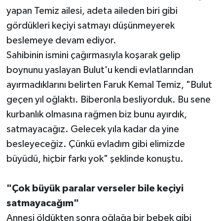
yapan Temiz ailesi, adeta aileden biri gibi
Teknoloji
gördükleri keçiyi satmayı düşünmeyerek
beslemeye devam ediyor.
Televizyon
Sahibinin ismini çağırmasıyla koşarak gelip
boynunu yaslayan Bulut'u kendi evlatlarından
Turizm
ayırmadıklarını belirten Faruk Kemal Temiz, "Bulut
Yaşam
geçen yıl oğlaktı. Biberonla besliyorduk. Bu sene
kurbanlık olmasına rağmen biz bunu ayırdık,
satmayacağız. Gelecek yıla kadar da yine
besleyeceğiz. Çünkü evladım gibi elimizde
büyüdü, hiçbir farkı yok" şeklinde konuştu.
"Çok büyük paralar verseler bile keçiyi
satmayacağım"
Annesi öldükten sonra oğlağa bir bebek gibi