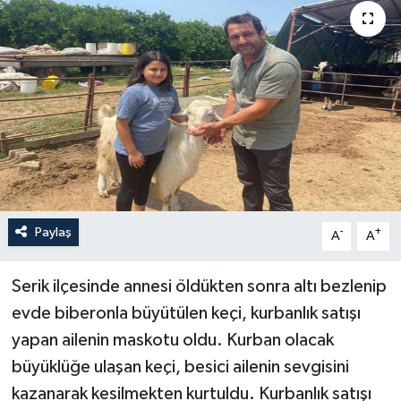
Haberler
KANALV Spor
Kültür Sanat
Magazin
Öğle Bülteni
Paylaş
-
+
A
A
Sağlık
Serik ilçesinde annesi öldükten sonra altı bezlenip
Siyaset
evde biberonla büyütülen keçi, kurbanlık satışı
yapan ailenin maskotu oldu. Kurban olacak
Sosyal medya
büyüklüğe ulaşan keçi, besici ailenin sevgisini
kazanarak kesilmekten kurtuldu. Kurbanlık satışı
Spor