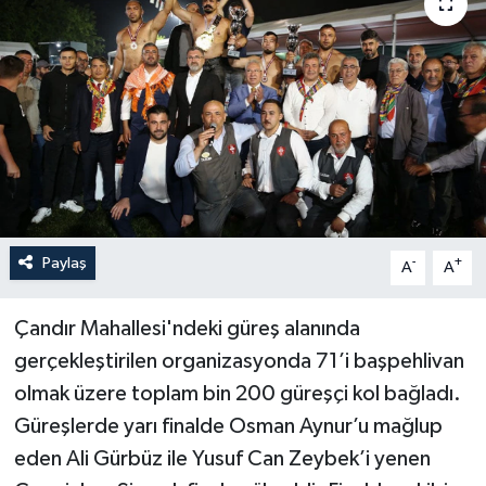
Haberler
KANALV Spor
Kültür Sanat
Magazin
Öğle Bülteni
Paylaş
-
+
A
A
Sağlık
Çandır Mahallesi'ndeki güreş alanında
gerçekleştirilen organizasyonda 71’i başpehlivan
Siyaset
olmak üzere toplam bin 200 güreşçi kol bağladı.
Güreşlerde yarı finalde Osman Aynur’u mağlup
Sosyal medya
eden Ali Gürbüz ile Yusuf Can Zeybek’i yenen
Spor