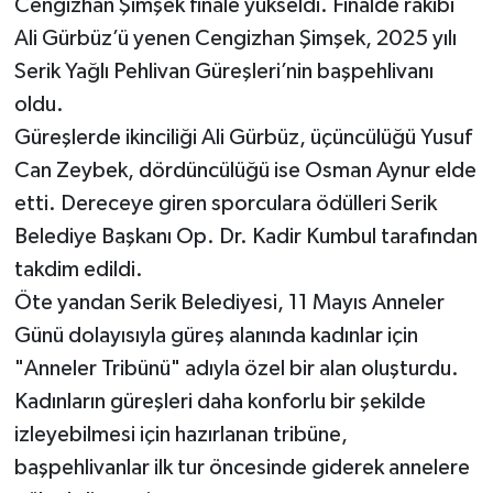
Cengizhan Şimşek finale yükseldi. Finalde rakibi
Ali Gürbüz’ü yenen Cengizhan Şimşek, 2025 yılı
Teknoloji
Serik Yağlı Pehlivan Güreşleri’nin başpehlivanı
oldu.
Televizyon
Güreşlerde ikinciliği Ali Gürbüz, üçüncülüğü Yusuf
Turizm
Can Zeybek, dördüncülüğü ise Osman Aynur elde
etti. Dereceye giren sporculara ödülleri Serik
Yaşam
Belediye Başkanı Op. Dr. Kadir Kumbul tarafından
takdim edildi.
Öte yandan Serik Belediyesi, 11 Mayıs Anneler
Günü dolayısıyla güreş alanında kadınlar için
"Anneler Tribünü" adıyla özel bir alan oluşturdu.
Kadınların güreşleri daha konforlu bir şekilde
izleyebilmesi için hazırlanan tribüne,
başpehlivanlar ilk tur öncesinde giderek annelere