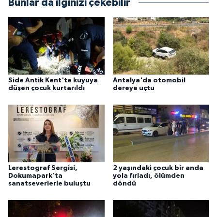
Bunlar da ilginizi çekebilir
Side Antik Kent'te kuyuya
Antalya'da otomobil
düşen çocuk kurtarıldı
dereye uçtu
Lerestograf Sergisi,
2 yaşındaki çocuk bir anda
Dokumapark'ta
yola fırladı, ölümden
sanatseverlerle buluştu
döndü