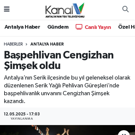
Ana Haber
Nöbetçi Eczaneler
Antalya Haber
Gündem
Özel H
Canlı Yayın
Antalya Haber
Hava Durumu
HABERLER
ANTALYA HABER
Başpehlivan Cengizhan
Dünya
Trafik Durumu
Şimşek oldu
Eğitim
Süper Lig Puan Durumu ve Fikstür
Antalya’nın Serik ilçesinde bu yıl geleneksel olarak
Ekonomi
Tüm Manşetler
düzenlenen Serik Yağlı Pehlivan Güreşleri’nde
başpehlivanlık unvanını Cengizhan Şimşek
Gündem
Son Dakika Haberleri
kazandı.
12.05.2025 - 17:03
Günün Manşetleri
Haber Arşivi
YAYINLANMA
Haber Kuşakları