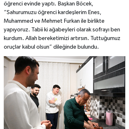
öğrenci evinde yaptı. Başkan Böcek,
“Sahurumuzu öğrenci kardeşlerim Enes,
Teknoloji
Muhammed ve Mehmet Furkan ile birlikte
Televizyon
yapıyoruz. Tabii ki ağabeyleri olarak sofrayı ben
kurdum. Allah bereketimizi artırsın. Tuttuğumuz
Turizm
oruçlar kabul olsun” dileğinde bulundu.
Yaşam