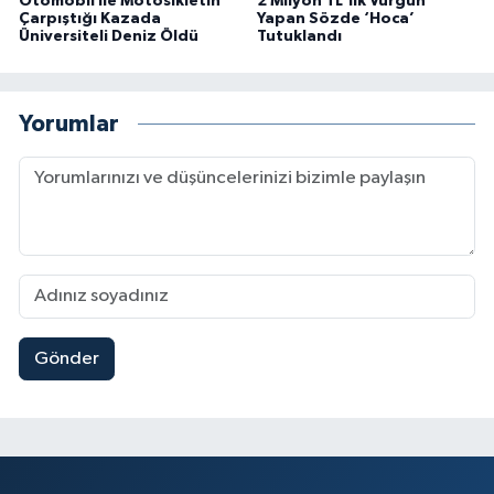
Otomobil İle Motosikletin
2 Milyon TL'lik Vurgun
Çarpıştığı Kazada
Yapan Sözde ‘Hoca’
Üniversiteli Deniz Öldü
Tutuklandı
Yorumlar
Gönder