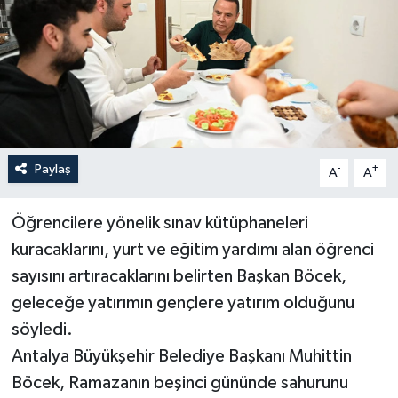
Haberler
KANALV Spor
Kültür Sanat
Magazin
Paylaş
-
+
A
A
Öğle Bülteni
Öğrencilere yönelik sınav kütüphaneleri
kuracaklarını, yurt ve eğitim yardımı alan öğrenci
Sağlık
sayısını artıracaklarını belirten Başkan Böcek,
geleceğe yatırımın gençlere yatırım olduğunu
Siyaset
söyledi.
Sosyal medya
Antalya Büyükşehir Belediye Başkanı Muhittin
Böcek, Ramazanın beşinci gününde sahurunu
Spor