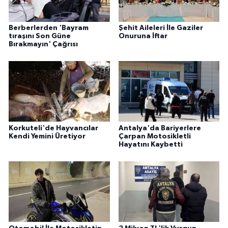
Berberlerden 'Bayram
Şehit Aileleri İle Gaziler
tıraşını Son Güne
Onuruna İftar
Bırakmayın' Çağrısı
Korkuteli'de Hayvancılar
Antalya'da Bariyerlere
Kendi Yemini Üretiyor
Çarpan Motosikletli
Hayatını Kaybetti