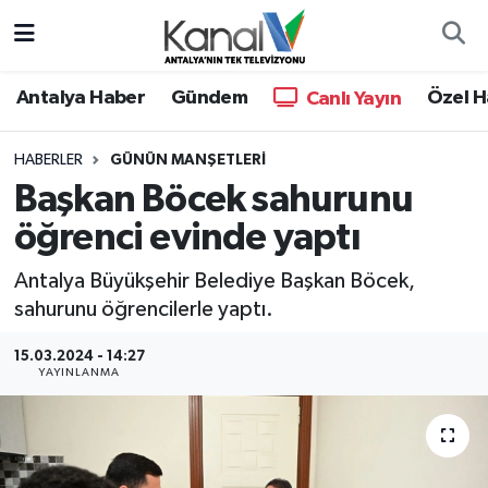
Ana Haber
Nöbetçi Eczaneler
Antalya Haber
Gündem
Özel H
Canlı Yayın
Antalya Haber
Hava Durumu
HABERLER
GÜNÜN MANŞETLERI
Başkan Böcek sahurunu
Dünya
Trafik Durumu
öğrenci evinde yaptı
Eğitim
Süper Lig Puan Durumu ve Fikstür
Antalya Büyükşehir Belediye Başkan Böcek,
Ekonomi
Tüm Manşetler
sahurunu öğrencilerle yaptı.
15.03.2024 - 14:27
Gündem
Son Dakika Haberleri
YAYINLANMA
Günün Manşetleri
Haber Arşivi
Haber Kuşakları