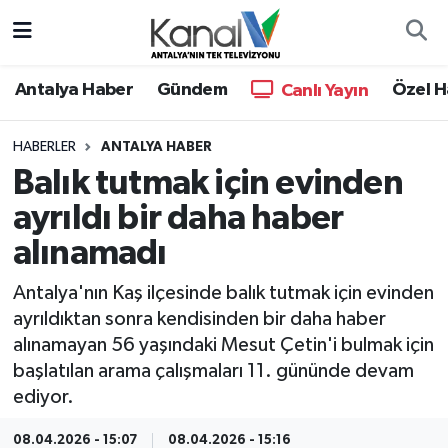
Ana Haber
Nöbetçi Eczaneler
Antalya Haber
Gündem
Özel H
Canlı Yayın
Antalya Haber
Hava Durumu
HABERLER
ANTALYA HABER
Balık tutmak için evinden
Dünya
Trafik Durumu
ayrıldı bir daha haber
Eğitim
Süper Lig Puan Durumu ve Fikstür
alınamadı
Ekonomi
Tüm Manşetler
Antalya'nın Kaş ilçesinde balık tutmak için evinden
ayrıldıktan sonra kendisinden bir daha haber
Gündem
Son Dakika Haberleri
alınamayan 56 yaşındaki Mesut Çetin'i bulmak için
başlatılan arama çalışmaları 11. gününde devam
Günün Manşetleri
Haber Arşivi
ediyor.
Haber Kuşakları
08.04.2026 - 15:07
08.04.2026 - 15:16