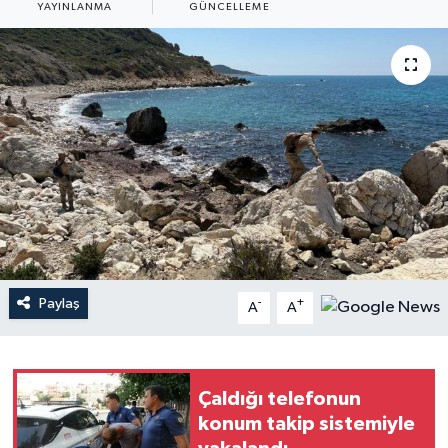
YAYINLANMA
GÜNCELLEME
Haberler
KANALV Spor
Kültür Sanat
Magazin
Öğle Bülteni
Sağlık
Paylaş
-
+
A
A
Siyaset
Sosyal medya
Çaldığı telefonun
konum takip sistemiyle
Spor