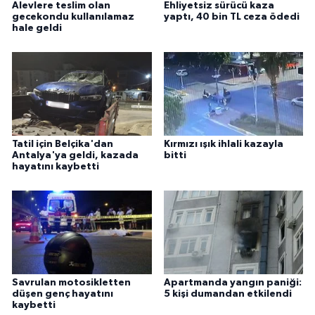
Alevlere teslim olan
Ehliyetsiz sürücü kaza
gecekondu kullanılamaz
yaptı, 40 bin TL ceza ödedi
hale geldi
Tatil için Belçika'dan
Kırmızı ışık ihlali kazayla
Antalya'ya geldi, kazada
bitti
hayatını kaybetti
Savrulan motosikletten
Apartmanda yangın paniği:
düşen genç hayatını
5 kişi dumandan etkilendi
kaybetti