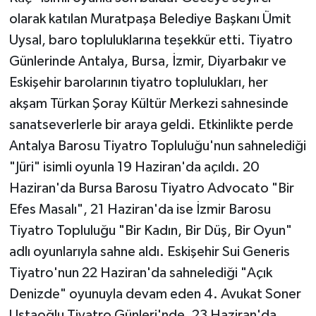
olarak katılan Muratpaşa Belediye Başkanı Ümit
Teknoloji
Uysal, baro topluluklarına teşekkür etti. Tiyatro
Günlerinde Antalya, Bursa, İzmir, Diyarbakır ve
Televizyon
Eskişehir barolarının tiyatro toplulukları, her
akşam Türkan Şoray Kültür Merkezi sahnesinde
Turizm
sanatseverlerle bir araya geldi. Etkinlikte perde
Yaşam
Antalya Barosu Tiyatro Topluluğu'nun sahnelediği
"Jüri" isimli oyunla 19 Haziran'da açıldı. 20
Haziran'da Bursa Barosu Tiyatro Advocato "Bir
Efes Masalı", 21 Haziran'da ise İzmir Barosu
Tiyatro Topluluğu "Bir Kadın, Bir Düş, Bir Oyun"
adlı oyunlarıyla sahne aldı. Eskişehir Sui Generis
Tiyatro'nun 22 Haziran'da sahnelediği "Açık
Denizde" oyunuyla devam eden 4. Avukat Soner
Ustaoğlu Tiyatro Günleri'nde, 23 Haziran'da