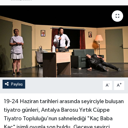
Haberler
KANALV Spor
Kültür Sanat
Magazin
Öğle Bülteni
Sağlık
Paylaş
-
+
A
A
Siyaset
19-24 Haziran tarihleri arasında seyirciyle buluşan
tiyatro günleri, Antalya Barosu Yırtık Cüppe
Sosyal medya
Tiyatro Topluluğu'nun sahnelediği "Kaç Baba
Kaç" isimli oyunla son buldu. Geceye seyirci
Spor