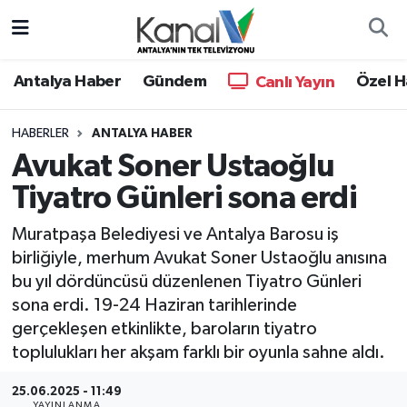
Ana Haber
Nöbetçi Eczaneler
Antalya Haber
Gündem
Özel H
Canlı Yayın
Antalya Haber
Hava Durumu
HABERLER
ANTALYA HABER
Avukat Soner Ustaoğlu
Dünya
Trafik Durumu
Tiyatro Günleri sona erdi
Eğitim
Süper Lig Puan Durumu ve Fikstür
Muratpaşa Belediyesi ve Antalya Barosu iş
Ekonomi
Tüm Manşetler
birliğiyle, merhum Avukat Soner Ustaoğlu anısına
bu yıl dördüncüsü düzenlenen Tiyatro Günleri
Gündem
Son Dakika Haberleri
sona erdi. 19-24 Haziran tarihlerinde
gerçekleşen etkinlikte, baroların tiyatro
Günün Manşetleri
Haber Arşivi
toplulukları her akşam farklı bir oyunla sahne aldı.
Haber Kuşakları
25.06.2025 - 11:49
YAYINLANMA