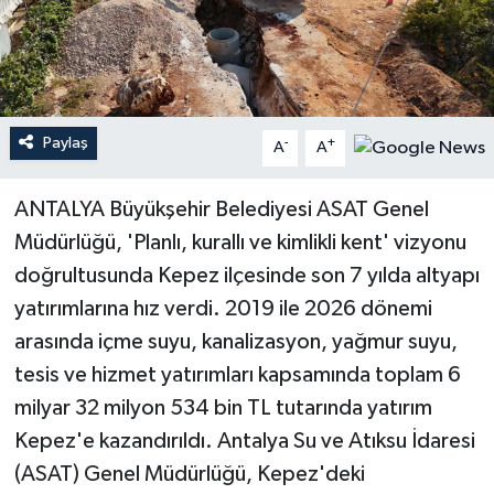
Haberler
KANALV Spor
Paylaş
-
+
A
A
Kültür Sanat
ANTALYA Büyükşehir Belediyesi ASAT Genel
Magazin
Müdürlüğü, 'Planlı, kurallı ve kimlikli kent' vizyonu
Öğle Bülteni
doğrultusunda Kepez ilçesinde son 7 yılda altyapı
yatırımlarına hız verdi. 2019 ile 2026 dönemi
Sağlık
arasında içme suyu, kanalizasyon, yağmur suyu,
tesis ve hizmet yatırımları kapsamında toplam 6
Siyaset
milyar 32 milyon 534 bin TL tutarında yatırım
Sosyal medya
Kepez'e kazandırıldı. Antalya Su ve Atıksu İdaresi
(ASAT) Genel Müdürlüğü, Kepez'deki
Spor