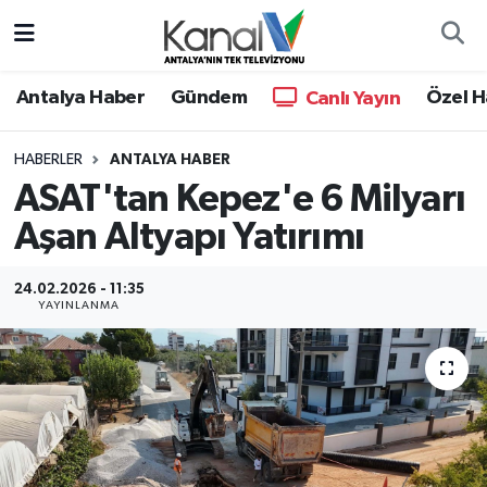
Ana Haber
Nöbetçi Eczaneler
Antalya Haber
Gündem
Özel H
Canlı Yayın
Antalya Haber
Hava Durumu
HABERLER
ANTALYA HABER
ASAT'tan Kepez'e 6 Milyarı
Dünya
Trafik Durumu
Aşan Altyapı Yatırımı
Eğitim
Süper Lig Puan Durumu ve Fikstür
24.02.2026 - 11:35
Ekonomi
Tüm Manşetler
YAYINLANMA
Gündem
Son Dakika Haberleri
Günün Manşetleri
Haber Arşivi
Haber Kuşakları