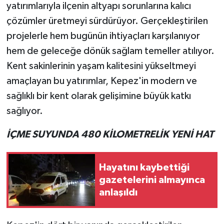
yatırımlarıyla ilçenin altyapı sorunlarına kalıcı
çözümler üretmeyi sürdürüyor. Gerçekleştirilen
Teknoloji
projelerle hem bugünün ihtiyaçları karşılanıyor
Televizyon
hem de geleceğe dönük sağlam temeller atılıyor.
Kent sakinlerinin yaşam kalitesini yükseltmeyi
Turizm
amaçlayan bu yatırımlar, Kepez'in modern ve
sağlıklı bir kent olarak gelişimine büyük katkı
Yaşam
sağlıyor.
İÇME SUYUNDA 480 KİLOMETRELİK YENİ HAT
Hayatını kaybettiği
gazetelerini almayınca
anlaşıldı