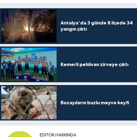
Antalya'da 3 günde 8 ilçede 34
yangın çıktı
Kemerli pehlivan zirveye çıktı
Bozayıların buzlu meyve keyfi
EDITÖR HAKKINDA