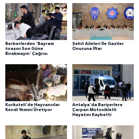
Berberlerden 'Bayram
Şehit Aileleri İle Gaziler
tıraşını Son Güne
Onuruna İftar
Bırakmayın' Çağrısı
Korkuteli'de Hayvancılar
Antalya'da Bariyerlere
Kendi Yemini Üretiyor
Çarpan Motosikletli
Hayatını Kaybetti