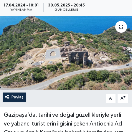
17.04.2024 - 10:01
30.05.2025 - 20:45
Haberler
YAYINLANMA
GÜNCELLEME
KANALV Spor
Kültür Sanat
Magazin
Öğle Bülteni
Sağlık
Paylaş
-
+
A
A
Siyaset
Gazipaşa’da, tarihi ve doğal güzellikleriyle yerli
Sosyal medya
ve yabancı turistlerin ilgisini çeken Antiochia Ad
Spor