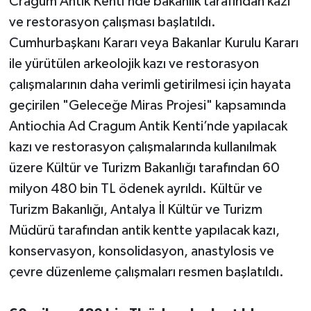
Cragum Antik Kenti’nde bakanlık tarafından kazı
ve restorasyon çalışması başlatıldı.
Teknoloji
Cumhurbaşkanı Kararı veya Bakanlar Kurulu Kararı
ile yürütülen arkeolojik kazı ve restorasyon
Televizyon
çalışmalarının daha verimli getirilmesi için hayata
Turizm
geçirilen "Geleceğe Miras Projesi" kapsamında
Antiochia Ad Cragum Antik Kenti’nde yapılacak
Yaşam
kazı ve restorasyon çalışmalarında kullanılmak
üzere Kültür ve Turizm Bakanlığı tarafından 60
milyon 480 bin TL ödenek ayrıldı. Kültür ve
Turizm Bakanlığı, Antalya İl Kültür ve Turizm
Müdürü tarafından antik kentte yapılacak kazı,
konservasyon, konsolidasyon, anastylosis ve
çevre düzenleme çalışmaları resmen başlatıldı.