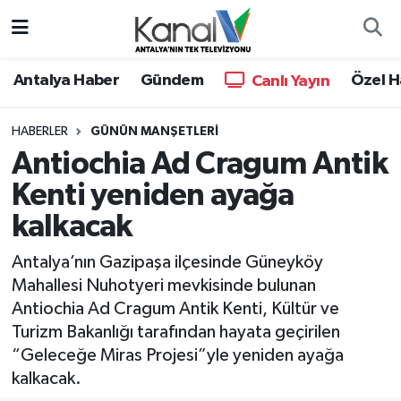
Ana Haber
Nöbetçi Eczaneler
Antalya Haber
Gündem
Özel H
Canlı Yayın
Antalya Haber
Hava Durumu
HABERLER
GÜNÜN MANŞETLERI
Antiochia Ad Cragum Antik
Dünya
Trafik Durumu
Kenti yeniden ayağa
Eğitim
Süper Lig Puan Durumu ve Fikstür
kalkacak
Ekonomi
Tüm Manşetler
Antalya’nın Gazipaşa ilçesinde Güneyköy
Mahallesi Nuhotyeri mevkisinde bulunan
Gündem
Son Dakika Haberleri
Antiochia Ad Cragum Antik Kenti, Kültür ve
Turizm Bakanlığı tarafından hayata geçirilen
Günün Manşetleri
Haber Arşivi
“Geleceğe Miras Projesi”yle yeniden ayağa
kalkacak.
Haber Kuşakları