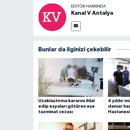
EDITÖR HAKKINDA
Kanal V Antalya
Bunlar da ilginizi çekebilir
Uzaklaştırma kararını ihlal
4 yıldır m
edip eşyaları götüren eşe
damar has
tazminat cezası
Hastanesi