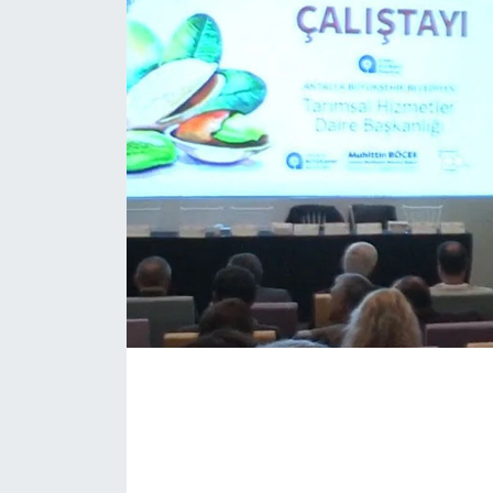
Haberler
KANALV Spor
Kültür Sanat
Magazin
Öğle Bülteni
Sağlık
Siyaset
Sosyal medya
Spor