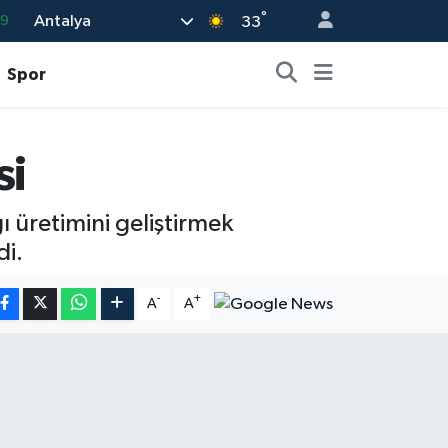
°
Antalya
33
06
.1
Spor
21
39
si
0
ı üretimini geliştirmek
di.
-
+
A
A