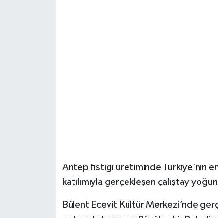
Teknoloji
Televizyon
Turizm
Yaşam
Antep fıstığı üretiminde Türkiye’nin en
katılımıyla gerçekleşen çalıştay yoğun
Bülent Ecevit Kültür Merkezi’nde gerçek