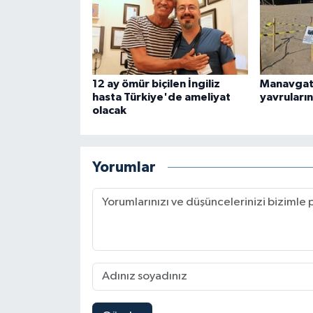
12 ay ömür biçilen İngiliz
Manavgat'
hasta Türkiye'de ameliyat
yavruları
olacak
Yorumlar