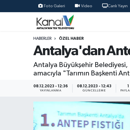
Foto Galeri
Video
Canlı Yayın
Ana Haber
Nöbetçi Eczaneler
Antalya Haber
Hava Durumu
HABERLER
ÖZEL HABER
Antalya'dan Ante
Dünya
Trafik Durumu
Antalya Büyükşehir Belediyesi, ü
Eğitim
Süper Lig Puan Durumu ve Fikstür
amacıyla "Tarımın Başkenti Anta
Ekonomi
Tüm Manşetler
08.12.2023 - 12:36
08.12.2023 - 12:43
1
YAYINLANMA
GÜNCELLEME
PAYL
Gündem
Son Dakika Haberleri
Günün Manşetleri
Haber Arşivi
Haber Kuşakları