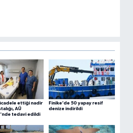
ücadele ettiği nadir
Finike’de 50 yapay resif
talığı, AÜ
denize indirildi
'nde tedavi edildi