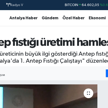
Radyo V
DOLAR
47,5986
%0.
EURO
55,0700
%0
Antalya Haber
Gündem
Özel Haber
Ekonomi
STERLİN
64,2438
%0.
GRAM ALTIN
6518.23
%0.
p fıstığı üretimi hamle
BİST100
13.703
%
reticinin büyük ilgi gösterdiği Antep fıstığ
lya'da 1. Antep Fıstığı Çalıştayı" düzenle
AŞIM