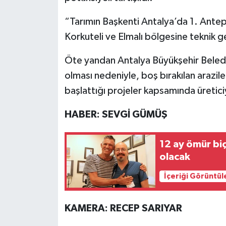
“Tarımın Başkenti Antalya’da 1. Antep
Korkuteli ve Elmalı bölgesine teknik g
Öte yandan Antalya Büyükşehir Belediy
olması nedeniyle, boş bırakılan arazile
başlattığı projeler kapsamında üreticiy
HABER: SEVGİ GÜMÜŞ
12 ay ömür biç
olacak
İçeriği Görüntül
KAMERA: RECEP SARIYAR