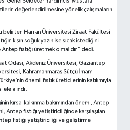
esi Genel Sekreter Yardımcısı Mustafa
lerin değerlendirilmesine yönelik çalışmaların
 belirten Harran Üniversitesi Ziraat Fakültesi
ığın kışın soğuk yazın ise sıcak istediğini
e Antep fıstığı üretmek olmalıdır” dedi.
raat Odası, Akdeniz Üniversitesi, Gaziantep
niversitesi, Kahramanmaraş Sütçü İmam
kiye’nin önemli fıstık üreticilerinin katılımıyla
i ele alındı.
iğinin kırsal kalkınma bakımından önemi, Antep
ni, Antep fıstığı yetiştiriciliğinde karşılaşılan
ep fıstığı yetiştiriciliği ve geliştirme