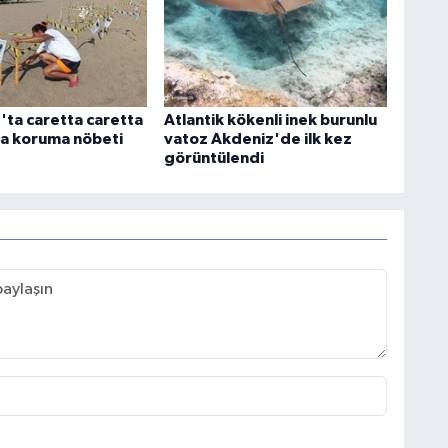
ta caretta caretta
Atlantik kökenli inek burunlu
na koruma nöbeti
vatoz Akdeniz'de ilk kez
görüntülendi