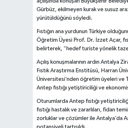
açılışında konuşan Büyükşehir Belediy
Gürbüz, ekilmeyen kurak ve susuz arazi
yürütüldüğünü söyledi.
Fıstığın ana yurdunun Türkiye olduğunu
Öğretim Üyesi Prof. Dr. İzzet Açar, fıst
belirterek, “hedef turiste yönelik taz
Açılış konuşmalarının ardın Antalya Zi
Fıstık Araştırma Enstitüsü, Harran Ü
Üniversitesi’nden öğretim üyeleri ve Tür
Antep fıstığı yetiştiriciliği ve ekonomis
Oturumlarda Antep fıstığı yetiştiricil
fıstığı hastalık ve zararlıları, fidan temi
zorluklar ve çözümler ile Antalya’da Ant
potansiyeli tartışıldı.