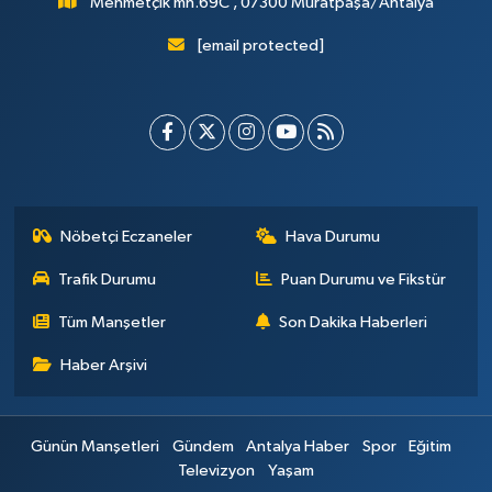
Mehmetçik mh.69C , 07300 Muratpaşa/Antalya
[email protected]
Nöbetçi Eczaneler
Hava Durumu
Trafik Durumu
Puan Durumu ve Fikstür
Tüm Manşetler
Son Dakika Haberleri
Haber Arşivi
Günün Manşetleri
Gündem
Antalya Haber
Spor
Eğitim
Televizyon
Yaşam