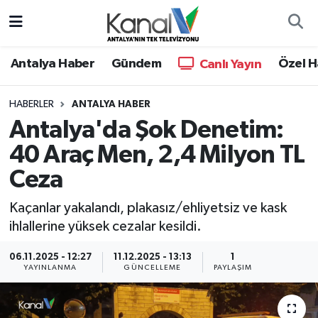
Ana Haber
Nöbetçi Eczaneler
Antalya Haber
Gündem
Özel H
Canlı Yayın
Antalya Haber
Hava Durumu
HABERLER
ANTALYA HABER
Antalya'da Şok Denetim:
Dünya
Trafik Durumu
40 Araç Men, 2,4 Milyon TL
Eğitim
Süper Lig Puan Durumu ve Fikstür
Ceza
Ekonomi
Tüm Manşetler
Kaçanlar yakalandı, plakasız/ehliyetsiz ve kask
ihlallerine yüksek cezalar kesildi.
Gündem
Son Dakika Haberleri
06.11.2025 - 12:27
11.12.2025 - 13:13
1
YAYINLANMA
GÜNCELLEME
PAYLAŞIM
Günün Manşetleri
Haber Arşivi
Haber Kuşakları