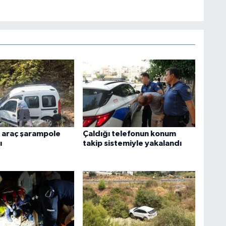
 araç şarampole
Çaldığı telefonun konum
ı
takip sistemiyle yakalandı