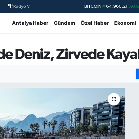
Radyo V
BITCOIN
64.960,21
%0.
DOLAR
47,7436
%0.
Antalya Haber
Gündem
Özel Haber
Ekonomi
EURO
55,2510
%0.
STERLİN
64,4811
%0.
de Deniz, Zirvede Kaya
GRAM ALTIN
6660.55
%0.
BİST100
13.779
%-