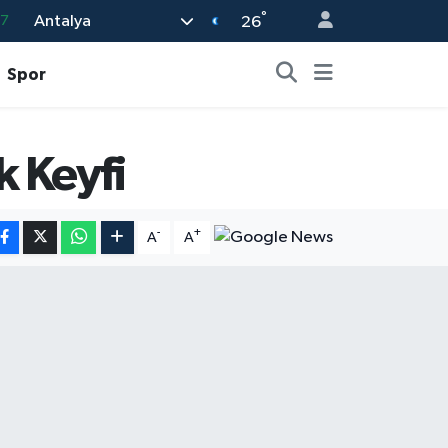
°
Antalya
87
26
18
Spor
32
38
k Keyfi
03
14
-
+
A
A