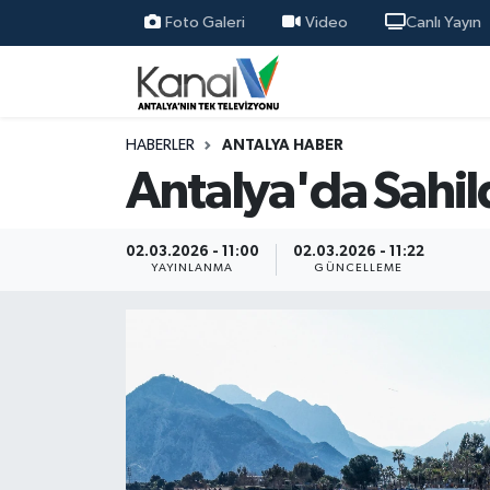
Foto Galeri
Video
Canlı Yayın
Ana Haber
Nöbetçi Eczaneler
Antalya Haber
Hava Durumu
HABERLER
ANTALYA HABER
Antalya'da Sahil
Dünya
Trafik Durumu
Eğitim
Süper Lig Puan Durumu ve Fikstür
02.03.2026 - 11:00
02.03.2026 - 11:22
YAYINLANMA
GÜNCELLEME
Ekonomi
Tüm Manşetler
Gündem
Son Dakika Haberleri
Günün Manşetleri
Haber Arşivi
Haber Kuşakları