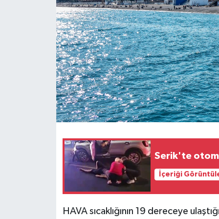
Haberler
KANALV Spor
Kültür Sanat
Magazin
Öğle Bülteni
Sağlık
Serik'te otomo
Siyaset
İçeriği Görüntül
Sosyal medya
HAVA sıcaklığının 19 dereceye ulaştığ
Spor