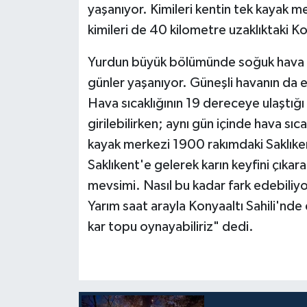
yaşanıyor. Kimileri kentin tek kayak m
kimileri de 40 kilometre uzaklıktaki Ko
Teknoloji
Yurdun büyük bölümünde soğuk hava e
Televizyon
günler yaşanıyor. Güneşli havanın da etk
Turizm
Hava sıcaklığının 19 dereceye ulaştığı
girilebilirken; aynı gün içinde hava sı
Yaşam
kayak merkezi 1900 rakımdaki Saklıkent'
Saklıkent'e gelerek karın keyfini çıkar
mevsimi. Nasıl bu kadar fark edebiliy
Yarım saat arayla Konyaaltı Sahili'nde d
kar topu oynayabiliriz" dedi.