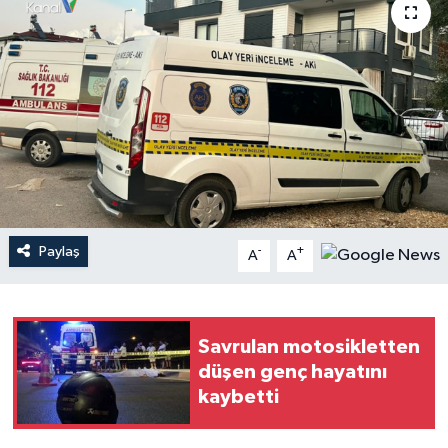
Haberler
KANALV Spor
Kültür Sanat
Magazin
Öğle Bülteni
Paylaş
-
+
A
A
Sağlık
Siyaset
Savrulan motosikletten
düşen genç hayatını
Sosyal medya
kaybetti
Spor