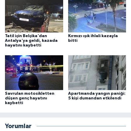
Tatil için Belçika'dan
Kırmızı ışık ihlali kazayla
Antalya'ya geldi, kazada
bitti
hayatını kaybetti
Savrulan motosikletten
Apartmanda yangın paniği:
düşen genç hayatını
5 kişi dumandan etkilendi
kaybetti
Yorumlar