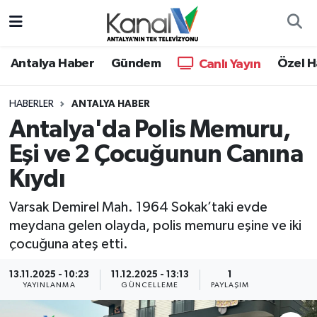
Ana Haber
Nöbetçi Eczaneler
Antalya Haber
Gündem
Özel H
Canlı Yayın
Antalya Haber
Hava Durumu
HABERLER
ANTALYA HABER
Antalya'da Polis Memuru,
Dünya
Trafik Durumu
Eşi ve 2 Çocuğunun Canına
Eğitim
Süper Lig Puan Durumu ve Fikstür
Kıydı
Ekonomi
Tüm Manşetler
Varsak Demirel Mah. 1964 Sokak’taki evde
meydana gelen olayda, polis memuru eşine ve iki
Gündem
Son Dakika Haberleri
çocuğuna ateş etti.
Günün Manşetleri
Haber Arşivi
13.11.2025 - 10:23
11.12.2025 - 13:13
1
YAYINLANMA
GÜNCELLEME
PAYLAŞIM
Haber Kuşakları