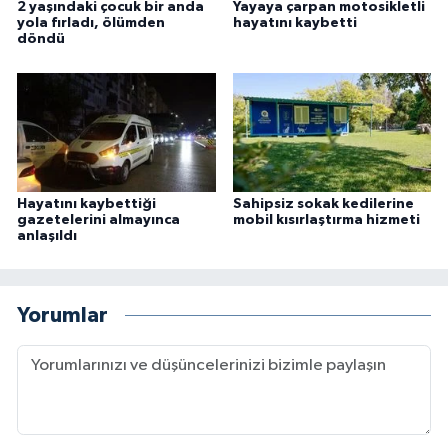
2 yaşındaki çocuk bir anda
Yayaya çarpan motosikletli
yola fırladı, ölümden
hayatını kaybetti
döndü
Hayatını kaybettiği
Sahipsiz sokak kedilerine
gazetelerini almayınca
mobil kısırlaştırma hizmeti
anlaşıldı
Yorumlar