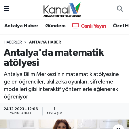
Ana Haber
Nöbetçi Eczaneler
Antalya Haber
Gündem
Özel H
Canlı Yayın
Antalya Haber
Hava Durumu
HABERLER
ANTALYA HABER
Antalya'da matematik
Dünya
Trafik Durumu
atölyesi
Eğitim
Süper Lig Puan Durumu ve Fikstür
Antalya Bilim Merkezi’nin matematik atölyesine
Ekonomi
Tüm Manşetler
gelen öğrenciler, akıl zeka oyunları, şifreleme
modelleri gibi interaktif yöntemlerle eğlenerek
Gündem
Son Dakika Haberleri
öğreniyor
24.12.2023 - 12:06
1
Günün Manşetleri
Haber Arşivi
YAYINLANMA
PAYLAŞIM
Haber Kuşakları