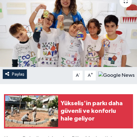
Haberler
KANALV Spor
Kültür Sanat
Magazin
Öğle Bülteni
Paylaş
-
+
A
A
Sağlık
Yükseliş'in parkı daha
Siyaset
güvenli ve konforlu
hale geliyor
Sosyal medya
Spor