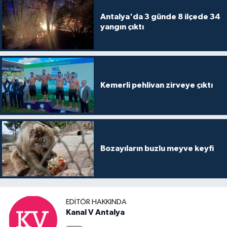
Antalya'da 3 günde 8 ilçede 34
yangın çıktı
Kemerli pehlivan zirveye çıktı
Bozayıların buzlu meyve keyfi
EDITÖR HAKKINDA
Kanal V Antalya