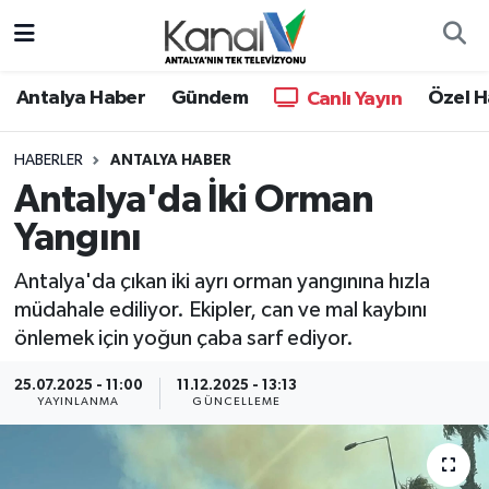
Ana Haber
Nöbetçi Eczaneler
Antalya Haber
Gündem
Özel H
Canlı Yayın
Antalya Haber
Hava Durumu
HABERLER
ANTALYA HABER
Antalya'da İki Orman
Dünya
Trafik Durumu
Yangını
Eğitim
Süper Lig Puan Durumu ve Fikstür
Antalya'da çıkan iki ayrı orman yangınına hızla
Ekonomi
Tüm Manşetler
müdahale ediliyor. Ekipler, can ve mal kaybını
önlemek için yoğun çaba sarf ediyor.
Gündem
Son Dakika Haberleri
25.07.2025 - 11:00
11.12.2025 - 13:13
YAYINLANMA
GÜNCELLEME
Günün Manşetleri
Haber Arşivi
Haber Kuşakları