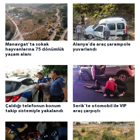
Manavgat’ta sokak
Alanya’da araç şarampole
hayvanlarına 75 dönümlük
yuvarlandı
yaşam alanı
Çaldığı telefonun konum
Serik'te otomobil ile VIP
takip sistemiyle yakalandı
araç çarpıştı