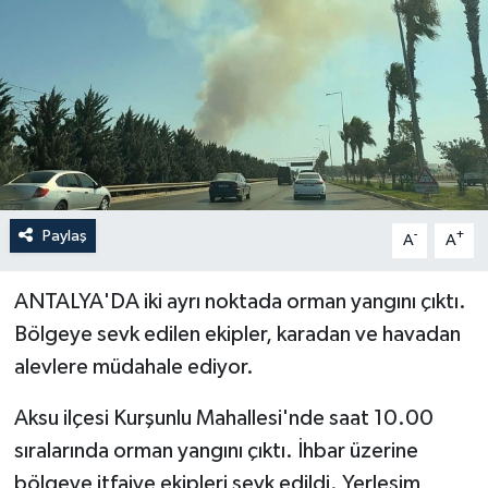
Haberler
KANALV Spor
Kültür Sanat
Magazin
Paylaş
-
+
A
A
Öğle Bülteni
ANTALYA'DA iki ayrı noktada orman yangını çıktı.
Sağlık
Bölgeye sevk edilen ekipler, karadan ve havadan
alevlere müdahale ediyor.
Siyaset
Aksu ilçesi Kurşunlu Mahallesi'nde saat 10.00
Sosyal medya
sıralarında orman yangını çıktı. İhbar üzerine
bölgeye itfaiye ekipleri sevk edildi. Yerleşim
Spor