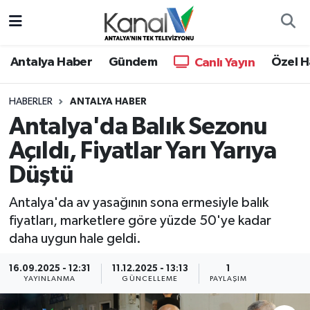
Ana Haber
Nöbetçi Eczaneler
Antalya Haber
Gündem
Özel H
Canlı Yayın
Antalya Haber
Hava Durumu
HABERLER
ANTALYA HABER
Antalya'da Balık Sezonu
Dünya
Trafik Durumu
Açıldı, Fiyatlar Yarı Yarıya
Eğitim
Süper Lig Puan Durumu ve Fikstür
Düştü
Ekonomi
Tüm Manşetler
Antalya'da av yasağının sona ermesiyle balık
fiyatları, marketlere göre yüzde 50'ye kadar
Gündem
Son Dakika Haberleri
daha uygun hale geldi.
Günün Manşetleri
Haber Arşivi
16.09.2025 - 12:31
11.12.2025 - 13:13
1
YAYINLANMA
GÜNCELLEME
PAYLAŞIM
Haber Kuşakları