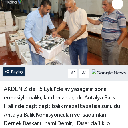
Haberler
KANALV Spor
Kültür Sanat
Magazin
Öğle Bülteni
Paylaş
-
+
A
A
Sağlık
AKDENİZ'de 15 Eylül'de av yasağının sona
ermesiyle balıkçılar denize açıldı. Antalya Balık
Siyaset
Hali'nde çeşit çeşit balık mezatta satışa sunuldu.
Sosyal medya
Antalya Balık Komisyoncuları ve İşadamları
Dernek Başkanı İlhami Demir, "Dışarıda 1 kilo
Spor