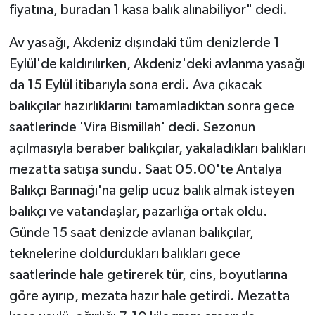
fiyatına, buradan 1 kasa balık alınabiliyor" dedi.
Teknoloji
Av yasağı, Akdeniz dışındaki tüm denizlerde 1
Eylül'de kaldırılırken, Akdeniz'deki avlanma yasağı
Televizyon
da 15 Eylül itibarıyla sona erdi. Ava çıkacak
Turizm
balıkçılar hazırlıklarını tamamladıktan sonra gece
saatlerinde 'Vira Bismillah' dedi. Sezonun
Yaşam
açılmasıyla beraber balıkçılar, yakaladıkları balıkları
mezatta satışa sundu. Saat 05.00'te Antalya
Balıkçı Barınağı'na gelip ucuz balık almak isteyen
balıkçı ve vatandaşlar, pazarlığa ortak oldu.
Günde 15 saat denizde avlanan balıkçılar,
teknelerine doldurdukları balıkları gece
saatlerinde hale getirerek tür, cins, boyutlarına
göre ayırıp, mezata hazır hale getirdi. Mezatta