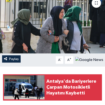
Haberler
KANALV Spor
Kültür Sanat
Magazin
Öğle Bülteni
Paylaş
-
+
A
A
Sağlık
Siyaset
Antalya'da Bariyerlere
Çarpan Motosikletli
Sosyal medya
Hayatını Kaybetti
Spor