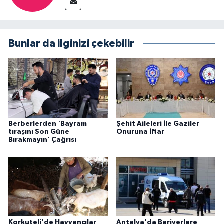
Bunlar da ilginizi çekebilir
Berberlerden 'Bayram
Şehit Aileleri İle Gaziler
tıraşını Son Güne
Onuruna İftar
Bırakmayın' Çağrısı
Korkuteli'de Hayvancılar
Antalya'da Bariyerlere