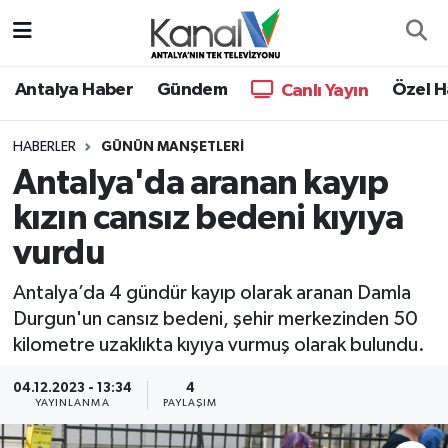
Ana Haber
Nöbetçi Eczaneler
Antalya Haber
Gündem
Özel H
Canlı Yayın
Antalya Haber
Hava Durumu
HABERLER
GÜNÜN MANŞETLERI
Antalya'da aranan kayıp
Dünya
Trafik Durumu
kızın cansız bedeni kıyıya
Eğitim
Süper Lig Puan Durumu ve Fikstür
vurdu
Ekonomi
Tüm Manşetler
Antalya’da 4 gündür kayıp olarak aranan Damla
Durgun'un cansız bedeni, şehir merkezinden 50
Gündem
Son Dakika Haberleri
kilometre uzaklıkta kıyıya vurmuş olarak bulundu.
Günün Manşetleri
Haber Arşivi
04.12.2023 - 13:34
4
YAYINLANMA
PAYLAŞIM
Haber Kuşakları