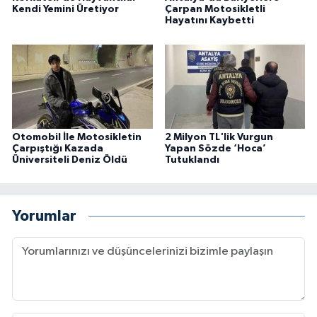
Kendi Yemini Üretiyor
Çarpan Motosikletli
Hayatını Kaybetti
Otomobil İle Motosikletin
2 Milyon TL'lik Vurgun
Çarpıştığı Kazada
Yapan Sözde ‘Hoca’
Üniversiteli Deniz Öldü
Tutuklandı
Yorumlar