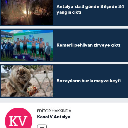
Antalya'da 3 günde 8 ilçede 34
yangın çıktı
Kemerli pehlivan zirveye çıktı
Bozayıların buzlu meyve keyfi
EDITÖR HAKKINDA
Kanal V Antalya