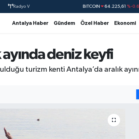
Radyo V
BITCOIN
64.225,61
%-0.
DOLAR
47,7143
%0.
Antalya Haber
Gündem
Özel Haber
Ekonomi
EURO
55,0317
%-0.
STERLİN
64,2463
%0.
 ayında deniz keyfi
GRAM ALTIN
6510.40
%0.4
BİST100
13.799
%7
ulduğu turizm kenti Antalya’da aralık ayın