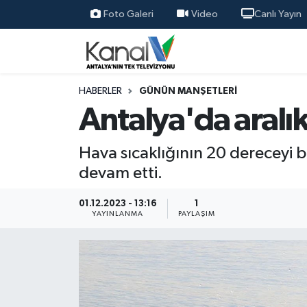
Foto Galeri
Video
Canlı Yayın
Ana Haber
Nöbetçi Eczaneler
Antalya Haber
Hava Durumu
HABERLER
GÜNÜN MANŞETLERI
Antalya'da aralık
Dünya
Trafik Durumu
Hava sıcaklığının 20 dereceyi b
Eğitim
Süper Lig Puan Durumu ve Fikstür
devam etti.
Ekonomi
Tüm Manşetler
01.12.2023 - 13:16
1
YAYINLANMA
PAYLAŞIM
Gündem
Son Dakika Haberleri
Günün Manşetleri
Haber Arşivi
Haber Kuşakları