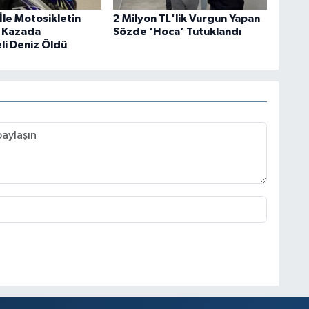
İle Motosikletin
2 Milyon TL'lik Vurgun Yapan
ı Kazada
Sözde ‘Hoca’ Tutuklandı
li Deniz Öldü