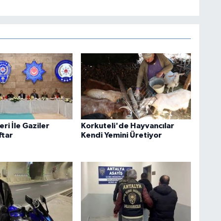
eri İle Gaziler
Korkuteli'de Hayvancılar
ftar
Kendi Yemini Üretiyor