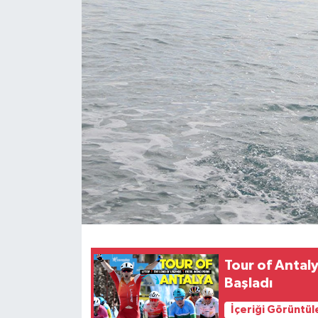
Haberler
KANALV Spor
Kültür Sanat
Magazin
Öğle Bülteni
Sağlık
Siyaset
Tour of Antal
Sosyal medya
Başladı
İçeriği Görüntül
Spor