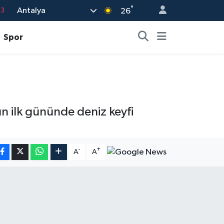
°
Antalya
63
26
16
Spor
02
07
5
0
ın ilk gününde deniz keyfi
-
+
A
A