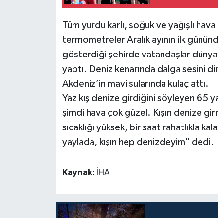
Teknoloji
Tüm yurdu karlı, soğuk ve yağışlı hava 
termometreler Aralık ayının ilk günün
Televizyon
gösterdiği şehirde vatandaşlar dünyac
yaptı. Deniz kenarında dalga sesini di
Turizm
Akdeniz’in mavi sularında kulaç attı.
Yaşam
Yaz kış denize girdiğini söyleyen 65 y
şimdi hava çok güzel. Kışın denize gi
sıcaklığı yüksek, bir saat rahatlıkla k
yaylada, kışın hep denizdeyim" dedi.
Kaynak:
İHA