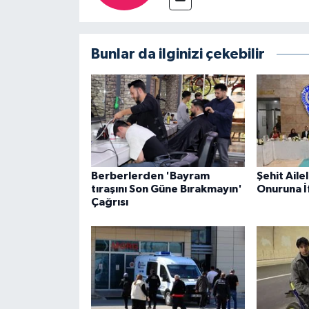
Bunlar da ilginizi çekebilir
Berberlerden 'Bayram
Şehit Ailel
tıraşını Son Güne Bırakmayın'
Onuruna İ
Çağrısı