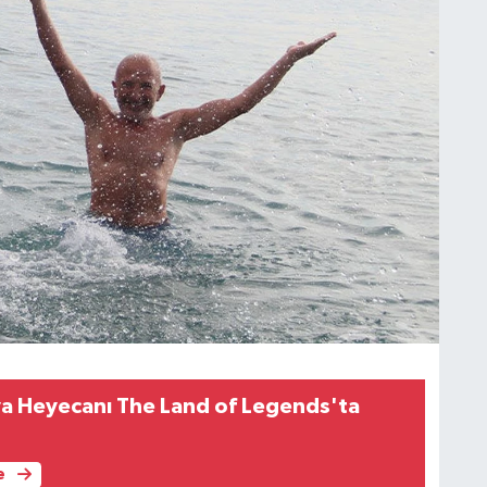
ya Heyecanı The Land of Legends'ta
e