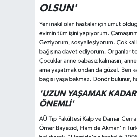
OLSUN'
Yeni nakil olan hastalar için umut ol
evimin tüm işini yapıyorum. Çamaşırım
Geziyorum, sosyalleşiyorum. Çok kalit
bağışına davet ediyorum. Organlar to
Çocuklar anne babasız kalmasın, anne
ama yaşatmak ondan da güzel. Ben kal
bağışı yaşa bakmaz. Donör bulunur, h
'UZUN YAŞAMAK KADAR
ÖNEMLİ'
AÜ Tıp Fakültesi Kalp ve Damar Cerrah
Ömer Bayezid, Hamide Akman'ın Türkiy