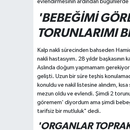
evlendirmesinin ardından bugünlerde to
'BEBEĞİMİ GÖ
TORUNLARIMI B
Kalp nakli sürecinden bahseden Hamide
nakli hastasıyım. 28 yıldır başkasının 
Aslında doğum yapmamam gerekiyord
gelişti. Uzun bir süre teşhis konulama
konuldu ve nakil listesine alındım, kı
mezun oldu ve evlendi. Şimdi 2 torun
göremem' diyordum ama şimdi bebeği
tarifsiz bir mutluluk" dedi.
'ORGANLAR TOPRAK