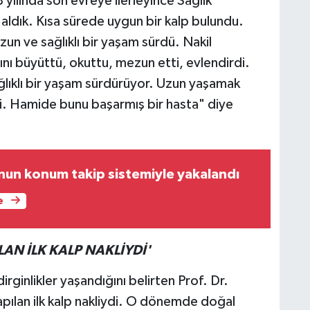
 yılında son evreye ilerleyince Sağlık
ne aldık. Kısa sürede uygun bir kalp bulundu.
zun ve sağlıklı bir yaşam sürdü. Nakil
ını büyüttü, okuttu, mezun etti, evlendirdi.
ağlıklı bir yaşam sürdürüyor. Uzun yaşamak
. Hamide bunu başarmış bir hasta" diye
onun konum takip sistemiyle yakalandı
e
LAN İLK KALP NAKLİYDİ'
dirginlikler yaşandığını belirten Prof. Dr.
pılan ilk kalp nakliydi. O dönemde doğal