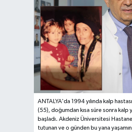
Haberler
KANALV Spor
Kültür Sanat
Magazin
Öğle Bülteni
Sağlık
Siyaset
ANTALYA'da 1994 yılında kalp hasta
(55), doğumdan kısa süre sonra kalp 
Sosyal medya
başladı. Akdeniz Üniversitesi Hastanes
tutunan ve o günden bu yana yaşamını
Spor