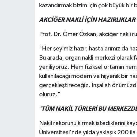
kazandırmak bizim için çok büyük bir b
AKCİĞER NAKLİ İÇİN HAZIRLIKL
Prof. Dr. Ömer Özkan, akciğer nakli ruhs
"Her şeyimiz hazır, hastalarımız da hazı
Bu arada, organ nakli merkezi olarak 
yeniliyoruz. Hem fiziksel ortamın hem
kullanılacağı modern ve hijyenik bir h
gerçekleştireceğiz. İnşallah önümüzdek
oluruz."
'TÜM NAKİL TÜRLERİ BU MERKEZDE
Nakil rekorunu kırmak istediklerini k
Üniversitesi'nde yılda yaklaşık 200 ila