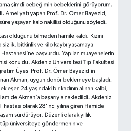
ama şimdi bebeğimin bebeklerini görüyorum.
edi. Ameliyatı yapan Prof. Dr. Ömer Bayezid,
üre yaşayan kalp nakillisi olduğunu söyledi.
sı olduğunu bilmeden hamile kaldı. Kızını
sizlik, bitkinlik ve kilo kaybı yaşamaya
 Hastanesi'ne başvurdu. Yapılan muayenelerin
isi konuldu. Akdeniz Üniversitesi Tıp Fakültesi
ğretim Üyesi Prof. Dr. Ömer Bayezid'in
 alınan Akman, uygun donör beklemeye başladı.
kleşen 24 yaşındaki bir kadının alınan kalbi,
 Hamide Akman'a başarıyla nakledildi. Akdeniz
lli hastası olarak 28'inci yılına giren Hamide
aşam sürdürüyor. Düzenli olarak yıllık
yütüp üniversiteye göndermenin ve