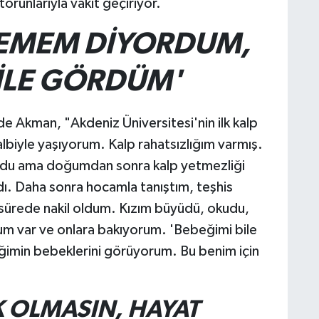
runlarıyla vakit geçiriyor.
REMEM DİYORDUM,
İLE GÖRDÜM'
 Akman, "Akdeniz Üniversitesi'nin ilk kalp
kalbiyle yaşıyorum. Kalp rahatsızlığım varmış.
u ama doğumdan sonra kalp yetmezliği
dı. Daha sonra hocamla tanıştım, teşhis
sa sürede nakil oldum. Kızım büyüdü, okudu,
um var ve onlara bakıyorum. 'Bebeğimi bile
min bebeklerini görüyorum. Bu benim için
 OLMASIN, HAYAT