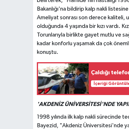
belirterek, "Hamide'nin hastalığı 1998
Bakanlığı'na bildirip kalp nakli listesi
Ameliyat sonrası son derece kaliteli, u
olduğunda 4 yaşında bir kızı vardı. Kız
Torunlarıyla birlikte gayet mutlu ve s
kadar konforlu yaşamak da çok önemli
konuştu.
Çaldığı telef
İçeriği Görüntül
'AKDENİZ ÜNİVERSİTESİ'NDE YAPI
1998 yılında ilk kalp nakli sürecinde te
Bayezid, "Akdeniz Üniversitesi'nde ya