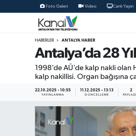
Foto Galeri
Video
Canlı Yayın
Ana Haber
Nöbetçi Eczaneler
Antalya Haber
Hava Durumu
HABERLER
ANTALYA HABER
Antalya’da 28 Yı
Dünya
Trafik Durumu
1998’de AÜ’de kalp nakli olan H
Eğitim
Süper Lig Puan Durumu ve Fikstür
kalp nakillisi. Organ bağışına ç
Ekonomi
Tüm Manşetler
22.10.2025 - 10:55
11.12.2025 - 13:13
2
YAYINLANMA
GÜNCELLEME
PAYLAŞ
Gündem
Son Dakika Haberleri
Günün Manşetleri
Haber Arşivi
Haber Kuşakları