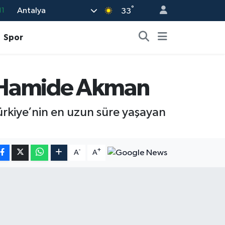
11
°
Antalya
33
18
Spor
32
38
ı: Hamide Akman
03
14
ürkiye’nin en uzun süre yaşayan
-
+
A
A