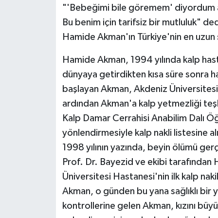
"'Bebeğimi bile göremem' diyordum 
Bu benim için tarifsiz bir mutluluk" d
Teknoloji
Hamide Akman'ın Türkiye'nin en uzun s
Televizyon
Hamide Akman, 1994 yılında kalp hasta
Turizm
dünyaya getirdikten kısa süre sonra hal
başlayan Akman, Akdeniz Üniversitesi
Yaşam
ardından Akman'a kalp yetmezliği teşh
Kalp Damar Cerrahisi Anabilim Dalı Ö
yönlendirmesiyle kalp nakli listesine
1998 yılının yazında, beyin ölümü gerçe
Prof. Dr. Bayezid ve ekibi tarafından
Üniversitesi Hastanesi'nin ilk kalp naki
Akman, o günden bu yana sağlıklı bir y
kontrollerine gelen Akman, kızını bü