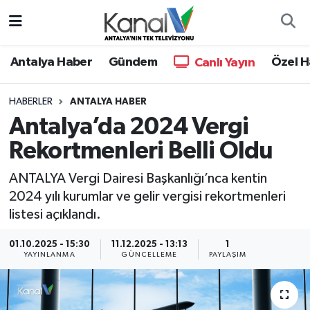
Ana Haber
Nöbetçi Eczaneler
Antalya Haber
Gündem
Özel H
Canlı Yayın
Antalya Haber
Hava Durumu
HABERLER
ANTALYA HABER
Antalya’da 2024 Vergi
Dünya
Trafik Durumu
Rekortmenleri Belli Oldu
Eğitim
Süper Lig Puan Durumu ve Fikstür
ANTALYA Vergi Dairesi Başkanlığı’nca kentin
Ekonomi
Tüm Manşetler
2024 yılı kurumlar ve gelir vergisi rekortmenleri
listesi açıklandı.
Gündem
Son Dakika Haberleri
01.10.2025 - 15:30
11.12.2025 - 13:13
1
YAYINLANMA
GÜNCELLEME
PAYLAŞIM
Günün Manşetleri
Haber Arşivi
Haber Kuşakları