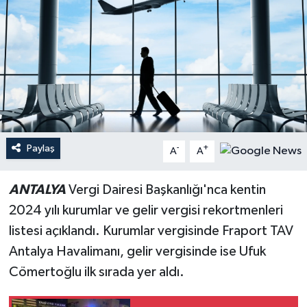
Haberler
KANALV Spor
Kültür Sanat
Magazin
Paylaş
-
+
A
A
Öğle Bülteni
ANTALYA
Vergi Dairesi Başkanlığı'nca kentin
Sağlık
2024 yılı kurumlar ve gelir vergisi rekortmenleri
listesi açıklandı. Kurumlar vergisinde Fraport TAV
Siyaset
Antalya Havalimanı, gelir vergisinde ise Ufuk
Sosyal medya
Cömertoğlu ilk sırada yer aldı.
Spor