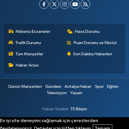
Nöbetçi Eczaneler
Hava Durumu
Trafik Durumu
Puan Durumu ve Fikstür
Tüm Manşetler
Son Dakika Haberleri
Haber Arşivi
Günün Manşetleri
Gündem
Antalya Haber
Spor
Eğitim
Televizyon
Yaşam
Haber Yazılımı:
TE Bilişim
En iyi site deneyimi sağlamak için çerezlerden
faydalanıyoruz. Detaylar için lütfen tıklayın.
Tamam