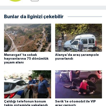
Bunlar da ilginizi çekebilir
Manavgat’ta sokak
Alanya’da araç şarampole
hayvanlarına 75 dönümlük
yuvarlandı
yaşam alanı
Çaldığı telefonun konum
Serik'te otomobil ile VIP
takip sistemiyle yakalandı
araç çarpıştı