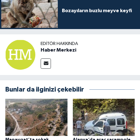
Bozayıların buzlu meyve keyfi
EDITÖR HAKKINDA
Haber Merkezi
Bunlar da ilginizi çekebilir
Manavgat’ta sokak
Alanya’da araç şarampole