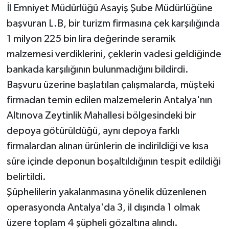
İl Emniyet Müdürlüğü Asayiş Şube Müdürlüğüne
başvuran L.B, bir turizm firmasına çek karşılığında
Teknoloji
1 milyon 225 bin lira değerinde seramik
Televizyon
malzemesi verdiklerini, çeklerin vadesi geldiğinde
bankada karşılığının bulunmadığını bildirdi.
Turizm
Başvuru üzerine başlatılan çalışmalarda, müşteki
firmadan temin edilen malzemelerin Antalya'nın
Yaşam
Altınova Zeytinlik Mahallesi bölgesindeki bir
depoya götürüldüğü, aynı depoya farklı
firmalardan alınan ürünlerin de indirildiği ve kısa
süre içinde deponun boşaltıldığının tespit edildiği
belirtildi.
Şüphelilerin yakalanmasına yönelik düzenlenen
operasyonda Antalya'da 3, il dışında 1 olmak
üzere toplam 4 şüpheli gözaltına alındı.