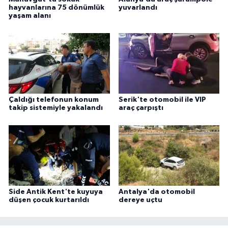
hayvanlarına 75 dönümlük
yuvarlandı
yaşam alanı
Çaldığı telefonun konum
Serik'te otomobil ile VIP
takip sistemiyle yakalandı
araç çarpıştı
Side Antik Kent'te kuyuya
Antalya'da otomobil
düşen çocuk kurtarıldı
dereye uçtu