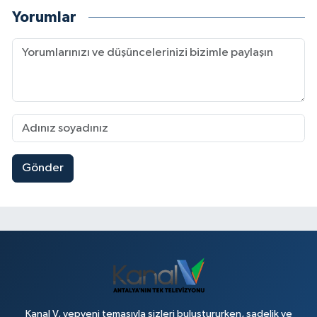
Yorumlar
Gönder
Kanal V, yepyeni temasıyla sizleri buluştururken, sadelik ve