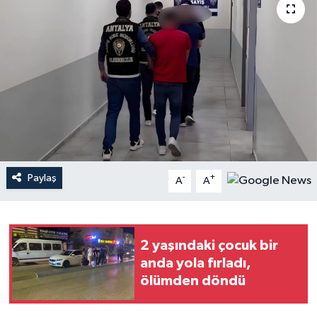
Haberler
KANALV Spor
Kültür Sanat
Magazin
Öğle Bülteni
Paylaş
-
+
A
A
Sağlık
Siyaset
2 yaşındaki çocuk bir
anda yola fırladı,
Sosyal medya
ölümden döndü
Spor