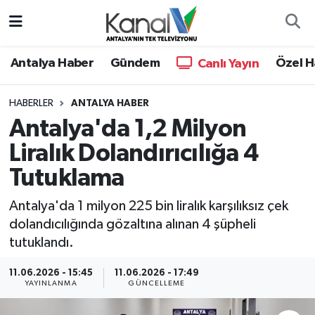
Ana Haber
Nöbetçi Eczaneler
Antalya Haber
Gündem
Özel H
Canlı Yayın
Antalya Haber
Hava Durumu
HABERLER
ANTALYA HABER
Antalya'da 1,2 Milyon
Dünya
Trafik Durumu
Liralık Dolandırıcılığa 4
Eğitim
Süper Lig Puan Durumu ve Fikstür
Tutuklama
Ekonomi
Tüm Manşetler
Antalya'da 1 milyon 225 bin liralık karşılıksız çek
dolandıcılığında gözaltına alınan 4 şüpheli
Gündem
Son Dakika Haberleri
tutuklandı.
Günün Manşetleri
Haber Arşivi
11.06.2026 - 15:45
11.06.2026 - 17:49
YAYINLANMA
GÜNCELLEME
Haber Kuşakları