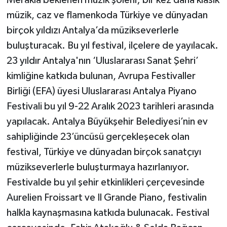
Merakla beklenen müzik şöleni; bir kez daha klasik
müzik, caz ve flamenkoda Türkiye ve dünyadan
Teknoloji
birçok yıldızı Antalya’da müzikseverlerle
buluşturacak. Bu yıl festival, ilçelere de yayılacak.
Televizyon
23 yıldır Antalya'nın ‘Uluslararası Sanat Şehri’
Turizm
kimliğine katkıda bulunan, Avrupa Festivaller
Birliği (EFA) üyesi Uluslararası Antalya Piyano
Yaşam
Festivali bu yıl 9-22 Aralık 2023 tarihleri arasında
yapılacak. Antalya Büyükşehir Belediyesi’nin ev
sahipliğinde 23’üncüsü gerçekleşecek olan
festival, Türkiye ve dünyadan birçok sanatçıyı
müzikseverlerle buluşturmaya hazırlanıyor.
Festivalde bu yıl şehir etkinlikleri çerçevesinde
Aurelien Froissart ve Il Grande Piano, festivalin
halkla kaynaşmasına katkıda bulunacak. Festival