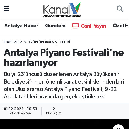
Ana Haber
Nöbetçi Eczaneler
Antalya Haber
Gündem
Özel H
Canlı Yayın
Antalya Haber
Hava Durumu
HABERLER
GÜNÜN MANŞETLERI
Antalya Piyano Festivali'ne
Dünya
Trafik Durumu
hazırlanıyor
Eğitim
Süper Lig Puan Durumu ve Fikstür
Bu yıl 23’üncüsü düzenlenen Antalya Büyükşehir
Ekonomi
Tüm Manşetler
Belediyesi’nin en önemli sanat etkinliklerinden biri
olan Uluslararası Antalya Piyano Festivali, 9-22
Gündem
Son Dakika Haberleri
Aralık tarihleri arasında gerçekleştirilecek.
01.12.2023 - 10:53
2
Günün Manşetleri
Haber Arşivi
YAYINLANMA
PAYLAŞIM
Haber Kuşakları