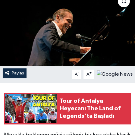
Haberler
KANALV Spor
Kültür Sanat
Magazin
Öğle Bülteni
Paylaş
-
+
A
A
Sağlık
Tour of Antalya
Siyaset
Heyecanı The Land of
Legends'ta Başladı
Sosyal medya
Spor