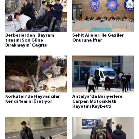
Berberlerden 'Bayram
Şehit Aileleri İle Gaziler
tıraşını Son Güne
Onuruna İftar
Bırakmayın' Çağrısı
Korkuteli'de Hayvancılar
Antalya'da Bariyerlere
Kendi Yemini Üretiyor
Çarpan Motosikletli
Hayatını Kaybetti