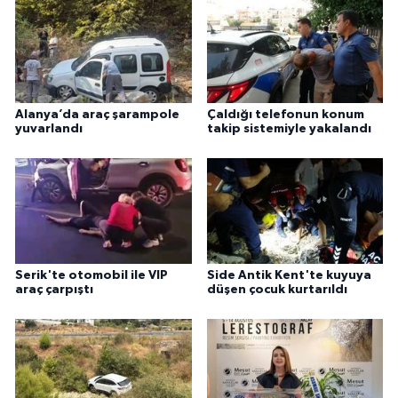
Alanya’da araç şarampole
Çaldığı telefonun konum
yuvarlandı
takip sistemiyle yakalandı
Serik'te otomobil ile VIP
Side Antik Kent'te kuyuya
araç çarpıştı
düşen çocuk kurtarıldı