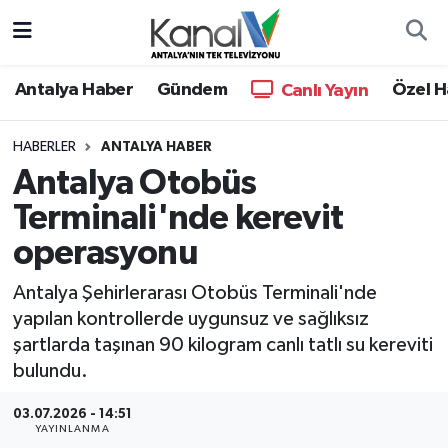
Ana Haber
Nöbetçi Eczaneler
Antalya Haber
Gündem
Özel H
Canlı Yayın
Antalya Haber
Hava Durumu
HABERLER
ANTALYA HABER
Antalya Otobüs
Dünya
Trafik Durumu
Terminali'nde kerevit
Eğitim
Süper Lig Puan Durumu ve Fikstür
operasyonu
Ekonomi
Tüm Manşetler
Antalya Şehirlerarası Otobüs Terminali'nde
yapılan kontrollerde uygunsuz ve sağlıksız
Gündem
Son Dakika Haberleri
şartlarda taşınan 90 kilogram canlı tatlı su kereviti
bulundu.
Günün Manşetleri
Haber Arşivi
03.07.2026 - 14:51
YAYINLANMA
Haber Kuşakları