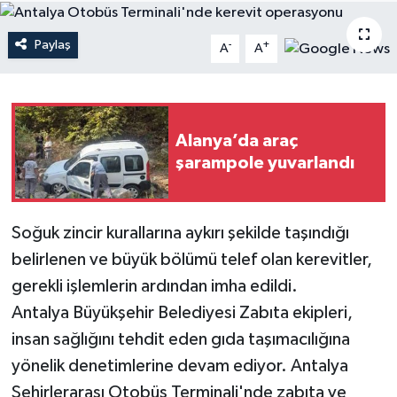
Haberler
Paylaş
-
+
A
A
KANALV Spor
Kültür Sanat
Alanya’da araç
şarampole yuvarlandı
Magazin
Öğle Bülteni
Soğuk zincir kurallarına aykırı şekilde taşındığı
Sağlık
belirlenen ve büyük bölümü telef olan kerevitler,
gerekli işlemlerin ardından imha edildi.
Siyaset
Antalya Büyükşehir Belediyesi Zabıta ekipleri,
insan sağlığını tehdit eden gıda taşımacılığına
Sosyal medya
yönelik denetimlerine devam ediyor. Antalya
Şehirlerarası Otobüs Terminali'nde zabıta ve
Spor