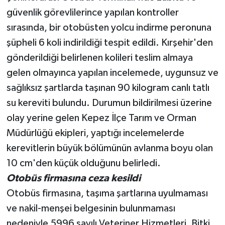
güvenlik görevlilerince yapılan kontroller
Teknoloji
sırasında, bir otobüsten yolcu indirme peronuna
şüpheli 6 koli indirildiği tespit edildi. Kırşehir'den
Televizyon
gönderildiği belirlenen kolileri teslim almaya
gelen olmayınca yapılan incelemede, uygunsuz ve
Turizm
sağlıksız şartlarda taşınan 90 kilogram canlı tatlı
Yaşam
su kereviti bulundu. Durumun bildirilmesi üzerine
olay yerine gelen Kepez İlçe Tarım ve Orman
Müdürlüğü ekipleri, yaptığı incelemelerde
kerevitlerin büyük bölümünün avlanma boyu olan
10 cm'den küçük olduğunu belirledi.
Otobüs firmasına ceza kesildi
Otobüs firmasına, taşıma şartlarına uyulmaması
ve nakil-menşei belgesinin bulunmaması
nedeniyle 5996 sayılı Veteriner Hizmetleri, Bitki