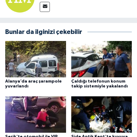
Bunlar da ilginizi çekebilir
Alanya’da araç şarampole
Çaldığı telefonun konum
yuvarlandı
takip sistemiyle yakalandı
Serik'te otomobil ile VIP
Side Antik Kent'te kuyuya