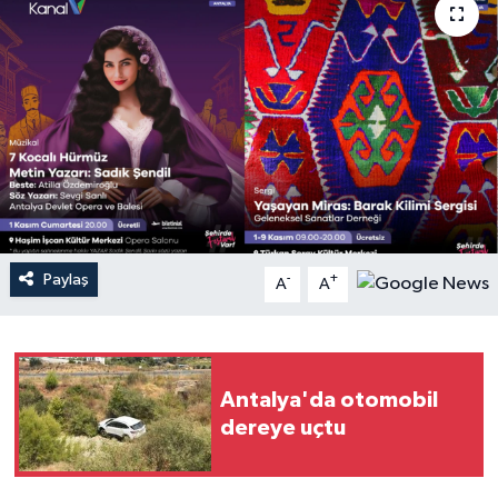
Haberler
KANALV Spor
Kültür Sanat
Magazin
Öğle Bülteni
Paylaş
-
+
A
A
Sağlık
Siyaset
Antalya'da otomobil
dereye uçtu
Sosyal medya
Spor