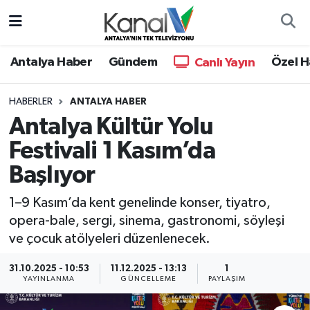
Ana Haber
Nöbetçi Eczaneler
Antalya Haber
Gündem
Özel H
Canlı Yayın
Antalya Haber
Hava Durumu
HABERLER
ANTALYA HABER
Antalya Kültür Yolu
Dünya
Trafik Durumu
Festivali 1 Kasım’da
Eğitim
Süper Lig Puan Durumu ve Fikstür
Başlıyor
Ekonomi
Tüm Manşetler
1–9 Kasım’da kent genelinde konser, tiyatro,
opera-bale, sergi, sinema, gastronomi, söyleşi
Gündem
Son Dakika Haberleri
ve çocuk atölyeleri düzenlenecek.
Günün Manşetleri
Haber Arşivi
31.10.2025 - 10:53
11.12.2025 - 13:13
1
YAYINLANMA
GÜNCELLEME
PAYLAŞIM
Haber Kuşakları