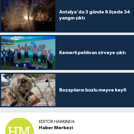
Antalya'da 3 günde 8 ilçede 34
yangın çıktı
Kemerli pehlivan zirveye çıktı
Bozayıların buzlu meyve keyfi
EDITÖR HAKKINDA
Haber Merkezi