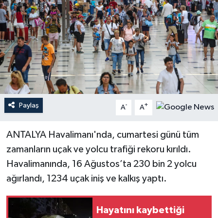
Haberler
KANALV Spor
Kültür Sanat
Magazin
Paylaş
-
+
A
A
Öğle Bülteni
ANTALYA Havalimanı'nda, cumartesi günü tüm
Sağlık
zamanların uçak ve yolcu trafiği rekoru kırıldı.
Havalimanında, 16 Ağustos’ta 230 bin 2 yolcu
Siyaset
ağırlandı, 1234 uçak iniş ve kalkış yaptı.
Sosyal medya
Hayatını kaybettiği
Spor