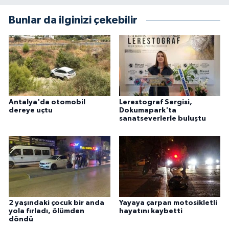
Bunlar da ilginizi çekebilir
Antalya'da otomobil
Lerestograf Sergisi,
dereye uçtu
Dokumapark'ta
sanatseverlerle buluştu
2 yaşındaki çocuk bir anda
Yayaya çarpan motosikletli
yola fırladı, ölümden
hayatını kaybetti
döndü