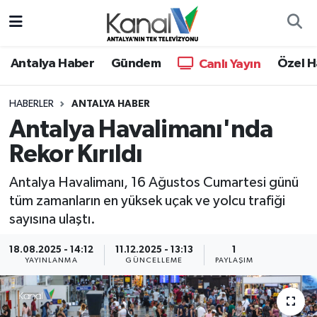
Ana Haber
Nöbetçi Eczaneler
Antalya Haber
Gündem
Özel H
Canlı Yayın
Antalya Haber
Hava Durumu
HABERLER
ANTALYA HABER
Antalya Havalimanı'nda
Dünya
Trafik Durumu
Rekor Kırıldı
Eğitim
Süper Lig Puan Durumu ve Fikstür
Antalya Havalimanı, 16 Ağustos Cumartesi günü
Ekonomi
Tüm Manşetler
tüm zamanların en yüksek uçak ve yolcu trafiği
sayısına ulaştı.
Gündem
Son Dakika Haberleri
18.08.2025 - 14:12
11.12.2025 - 13:13
1
YAYINLANMA
GÜNCELLEME
PAYLAŞIM
Günün Manşetleri
Haber Arşivi
Haber Kuşakları