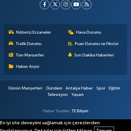
Nöbetçi Eczaneler
Hava Durumu
Trafik Durumu
Puan Durumu ve Fikstür
Tüm Manşetler
Son Dakika Haberleri
Haber Arşivi
Günün Manşetleri
Gündem
Antalya Haber
Spor
Eğitim
Televizyon
Yaşam
Haber Yazılımı:
TE Bilişim
En iyi site deneyimi sağlamak için çerezlerden
faydalanıyoruz. Detaylar için lütfen tıklayın.
Tamam