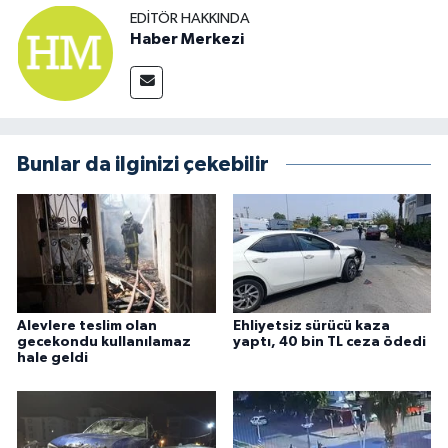
EDITÖR HAKKINDA
Haber Merkezi
Bunlar da ilginizi çekebilir
Alevlere teslim olan
Ehliyetsiz sürücü kaza
gecekondu kullanılamaz
yaptı, 40 bin TL ceza ödedi
hale geldi