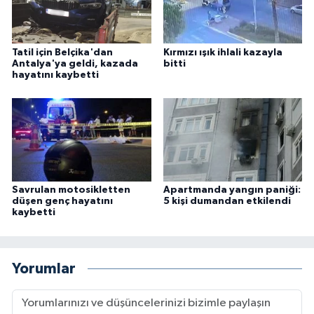
Tatil için Belçika'dan
Kırmızı ışık ihlali kazayla
Antalya'ya geldi, kazada
bitti
hayatını kaybetti
Savrulan motosikletten
Apartmanda yangın paniği:
düşen genç hayatını
5 kişi dumandan etkilendi
kaybetti
Yorumlar