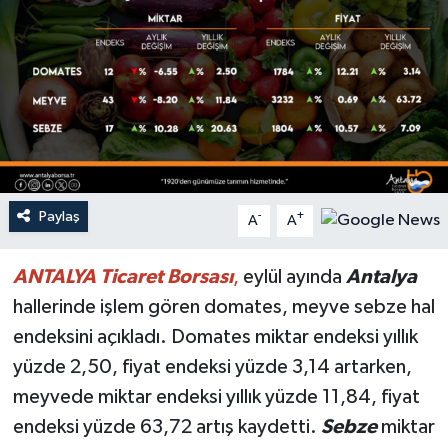
Haberler
KANALV Spor
Kültür Sanat
Magazin
Paylaş
-
+
A
A
Öğle Bülteni
ANTALYA
Ticaret Borsası
,
eylül ayında
Antalya
Sağlık
hallerinde işlem gören domates, meyve sebze hal
endeksini açıkladı. Domates miktar endeksi yıllık
Siyaset
yüzde 2,50, fiyat endeksi yüzde 3,14 artarken,
Sosyal medya
meyvede miktar endeksi yıllık yüzde 11,84, fiyat
endeksi yüzde 63,72 artış kaydetti.
Sebze
miktar
Spor