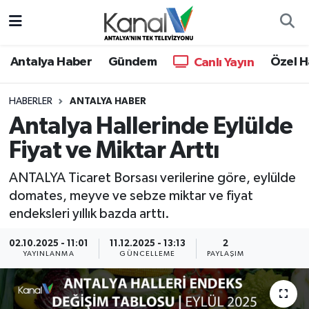
Ana Haber
Nöbetçi Eczaneler
Antalya Haber
Gündem
Özel H
Canlı Yayın
Antalya Haber
Hava Durumu
HABERLER
ANTALYA HABER
Antalya Hallerinde Eylülde
Dünya
Trafik Durumu
Fiyat ve Miktar Arttı
Eğitim
Süper Lig Puan Durumu ve Fikstür
ANTALYA Ticaret Borsası verilerine göre, eylülde
Ekonomi
Tüm Manşetler
domates, meyve ve sebze miktar ve fiyat
endeksleri yıllık bazda arttı.
Gündem
Son Dakika Haberleri
02.10.2025 - 11:01
11.12.2025 - 13:13
2
YAYINLANMA
GÜNCELLEME
PAYLAŞIM
Günün Manşetleri
Haber Arşivi
Haber Kuşakları