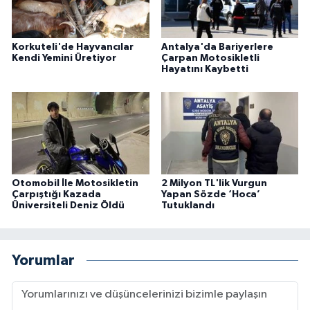
Korkuteli'de Hayvancılar
Antalya'da Bariyerlere
Kendi Yemini Üretiyor
Çarpan Motosikletli
Hayatını Kaybetti
Otomobil İle Motosikletin
2 Milyon TL'lik Vurgun
Çarpıştığı Kazada
Yapan Sözde ‘Hoca’
Üniversiteli Deniz Öldü
Tutuklandı
Yorumlar