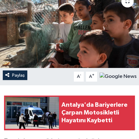
Haberler
KANALV Spor
Kültür Sanat
Magazin
Öğle Bülteni
Paylaş
-
+
A
A
Sağlık
Antalya'da Bariyerlere
Siyaset
Çarpan Motosikletli
Hayatını Kaybetti
Sosyal medya
Spor