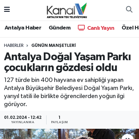
Ana Haber
Nöbetçi Eczaneler
Antalya Haber
Gündem
Özel H
Canlı Yayın
Antalya Haber
Hava Durumu
HABERLER
GÜNÜN MANŞETLERI
Antalya Doğal Yaşam Parkı
Dünya
Trafik Durumu
çocukların gözdesi oldu
Eğitim
Süper Lig Puan Durumu ve Fikstür
127 türde bin 400 hayvana ev sahipliği yapan
Ekonomi
Tüm Manşetler
Antalya Büyükşehir Belediyesi Doğal Yaşam Parkı,
yarıyıl tatili ile birlikte öğrencilerden yoğun ilgi
Gündem
Son Dakika Haberleri
görüyor.
01.02.2024 - 12:42
1
Günün Manşetleri
Haber Arşivi
YAYINLANMA
PAYLAŞIM
Haber Kuşakları