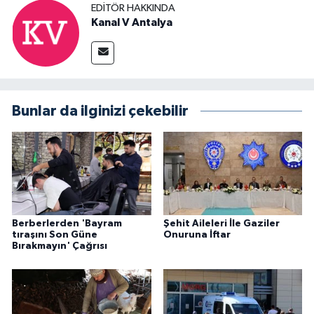
EDITÖR HAKKINDA
Kanal V Antalya
Bunlar da ilginizi çekebilir
Berberlerden 'Bayram
Şehit Aileleri İle Gaziler
tıraşını Son Güne
Onuruna İftar
Bırakmayın' Çağrısı