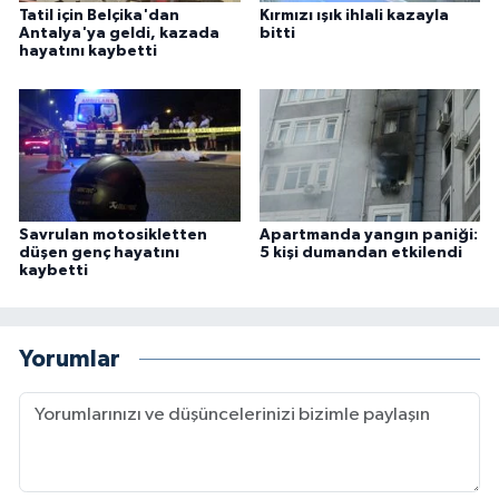
Tatil için Belçika'dan
Kırmızı ışık ihlali kazayla
Antalya'ya geldi, kazada
bitti
hayatını kaybetti
Savrulan motosikletten
Apartmanda yangın paniği:
düşen genç hayatını
5 kişi dumandan etkilendi
kaybetti
Yorumlar