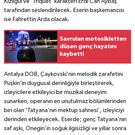
Kızılgül ve 'Triquet' karakteri Erdi Can Aybaş
tarafından seslendirilecek. Eserin başkemancısı
ise Fahrettin Arda olacak.
Savrulan motosikletten
düşen genç hayatını
kaybetti
Antalya DOB, Çaykovski'nin melodik zarafetini
Puşkin'in duygusal derinliğiyle birleştirerek,
izleyicilere etkileyici bir müzikal deneyim
sunarken, operanın en unutulmaz bölümlerinden
biri olan 'Tatyana'nın mektup sahnesi', izleyiciyi
derinden etkileyecek. Eserde; genç Tatyana'nın
saf aşkı, Onegin'in soğuk ilgisizliği ve yıllar sonra