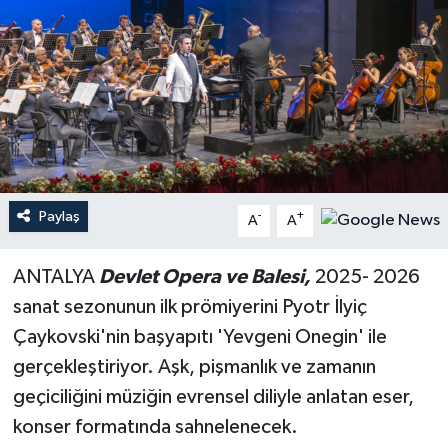
Haberler
KANALV Spor
Kültür Sanat
Magazin
Paylaş
-
+
A
A
Öğle Bülteni
ANTALYA
Devlet Opera ve Balesi,
2025- 2026
Sağlık
sanat sezonunun ilk prömiyerini Pyotr İlyiç
Çaykovski'nin başyapıtı 'Yevgeni Onegin' ile
Siyaset
gerçekleştiriyor. Aşk, pişmanlık ve zamanın
Sosyal medya
geçiciliğini müziğin evrensel diliyle anlatan eser,
konser formatında sahnelenecek.
Spor