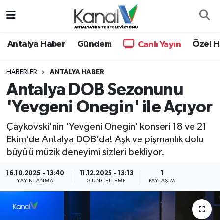
Ana Haber
Nöbetçi Eczaneler
Antalya Haber
Gündem
Özel H
Canlı Yayın
Antalya Haber
Hava Durumu
HABERLER
ANTALYA HABER
Antalya DOB Sezonunu
Dünya
Trafik Durumu
'Yevgeni Onegin' ile Açıyor
Eğitim
Süper Lig Puan Durumu ve Fikstür
Çaykovski'nin 'Yevgeni Onegin' konseri 18 ve 21
Ekonomi
Tüm Manşetler
Ekim’de Antalya DOB’da! Aşk ve pişmanlık dolu
büyülü müzik deneyimi sizleri bekliyor.
Gündem
Son Dakika Haberleri
16.10.2025 - 13:40
11.12.2025 - 13:13
1
YAYINLANMA
GÜNCELLEME
PAYLAŞIM
Günün Manşetleri
Haber Arşivi
Haber Kuşakları