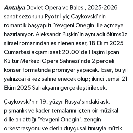
Antalya
Devlet Opera ve Balesi, 2025-2026
Teknoloji
sanat sezonunu Pyotr İlyiç Çaykovski'nin
romantik başyapıtı 'Yevgeni Onegin' ile açmaya
Televizyon
hazırlanıyor. Aleksandr Puşkin'in aynı adlı ölümsüz
şiirsel romanından esinlenen eser, 18 Ekim 2025
Turizm
Cumartesi akşamı saat 20.00'de Haşim İşcan
Yaşam
Kültür Merkezi Opera Sahnesi'nde 2 perdeli
konser formatında prömiyer yapacak. Eser, bu yıl
yalnızca iki kez sahnelenecek olup; ikinci temsil 21
Ekim 2025 Salı akşamı gerçekleştirilecek.
Çaykovski'nin 19. yüzyıl Rusya'sındaki aşk,
pişmanlık ve kader temalarını içten bir müzikal
dille anlattığı 'Yevgeni Onegin', zengin
orkestrasyonu ve derin duygusal tınısıyla müzik