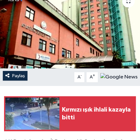
Haberler
KANALV Spor
Kültür Sanat
Magazin
Öğle Bülteni
Paylaş
-
+
A
A
Sağlık
Siyaset
Kırmızı ışık ihlali kazayla
bitti
Sosyal medya
Spor