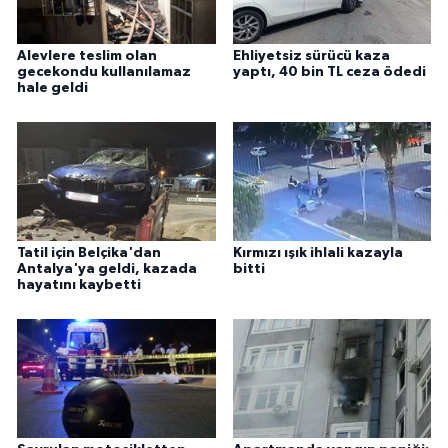
Alevlere teslim olan
Ehliyetsiz sürücü kaza
gecekondu kullanılamaz
yaptı, 40 bin TL ceza ödedi
hale geldi
Tatil için Belçika'dan
Kırmızı ışık ihlali kazayla
Antalya'ya geldi, kazada
bitti
hayatını kaybetti