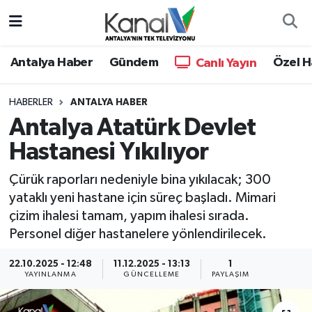
Ana Haber
Nöbetçi Eczaneler
Antalya Haber
Gündem
Özel H
Canlı Yayın
Antalya Haber
Hava Durumu
HABERLER
ANTALYA HABER
Antalya Atatürk Devlet
Dünya
Trafik Durumu
Hastanesi Yıkılıyor
Eğitim
Süper Lig Puan Durumu ve Fikstür
Çürük raporları nedeniyle bina yıkılacak; 300
Ekonomi
Tüm Manşetler
yataklı yeni hastane için süreç başladı. Mimari
çizim ihalesi tamam, yapım ihalesi sırada.
Gündem
Son Dakika Haberleri
Personel diğer hastanelere yönlendirilecek.
22.10.2025 - 12:48
11.12.2025 - 13:13
1
Günün Manşetleri
Haber Arşivi
YAYINLANMA
GÜNCELLEME
PAYLAŞIM
Haber Kuşakları