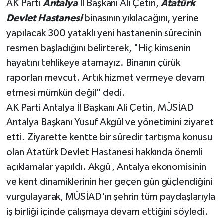
AK Parti
Antalya
İl Başkanı Ali Çetin,
Atatürk
Devlet Hastanesi
binasının yıkılacağını, yerine
Teknoloji
yapılacak 300 yataklı yeni hastanenin sürecinin
resmen başladığını belirterek, "Hiç kimsenin
Televizyon
hayatını tehlikeye atamayız. Binanın çürük
Turizm
raporları mevcut. Artık hizmet vermeye devam
etmesi mümkün değil" dedi.
Yaşam
AK Parti Antalya İl Başkanı Ali Çetin, MÜSİAD
Antalya Başkanı Yusuf Akgül ve yönetimini ziyaret
etti. Ziyarette kentte bir süredir tartışma konusu
olan Atatürk Devlet Hastanesi hakkında önemli
açıklamalar yapıldı. Akgül, Antalya ekonomisinin
ve kent dinamiklerinin her geçen gün güçlendiğini
vurgulayarak, MÜSİAD'ın şehrin tüm paydaşlarıyla
iş birliği içinde çalışmaya devam ettiğini söyledi.