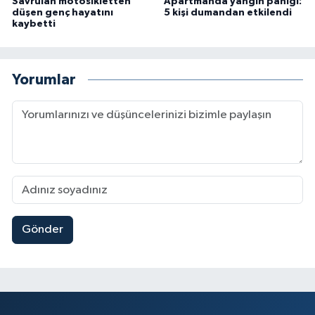
Savrulan motosikletten
Apartmanda yangın paniği:
düşen genç hayatını
5 kişi dumandan etkilendi
kaybetti
Yorumlar
Gönder