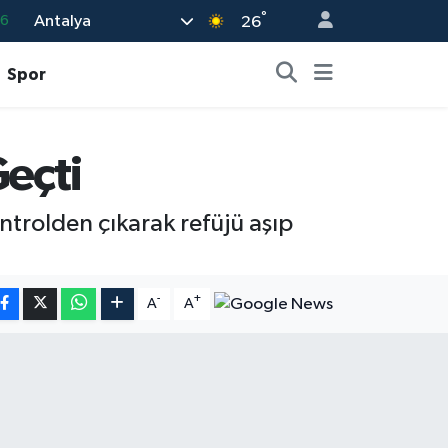
°
Antalya
26
02
07
Spor
5
0
Geçti
63
ntrolden çıkarak refüjü aşıp
-
+
A
A