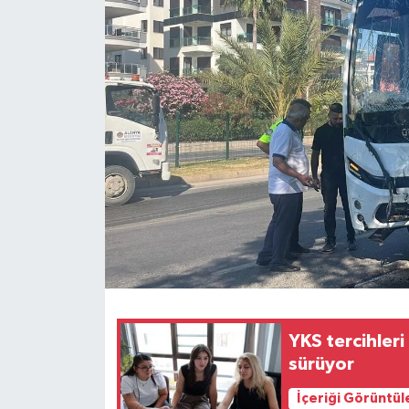
Haberler
KANALV Spor
Kültür Sanat
Magazin
Öğle Bülteni
Sağlık
Siyaset
YKS tercihleri
Sosyal medya
sürüyor
İçeriği Görüntül
Spor