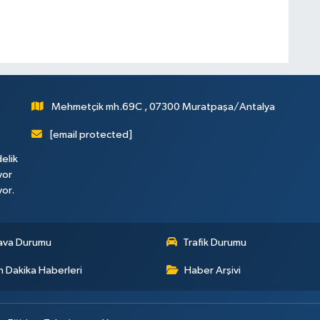
Mehmetçik mh.69C , 07300 Muratpaşa/Antalya
[email protected]
elik
yor
yor.
ava Durumu
Trafik Durumu
 Dakika Haberleri
Haber Arşivi