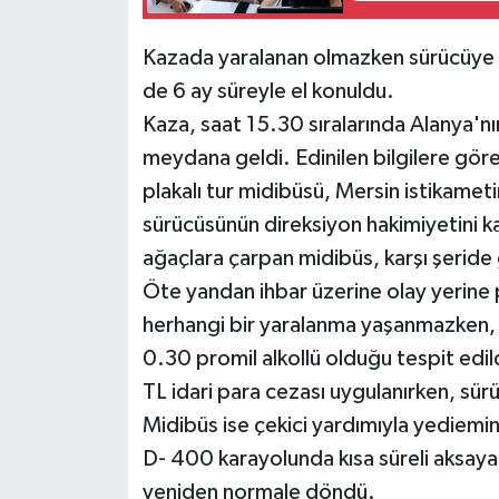
Teknoloji
Kazada yaralanan olmazken sürücüye 2
de 6 ay süreyle el konuldu.
Televizyon
Kaza, saat 15.30 sıralarında Alanya'n
meydana geldi. Edinilen bilgilere gö
Turizm
plakalı tur midibüsü, Mersin istikame
Yaşam
sürücüsünün direksiyon hakimiyetini k
ağaçlara çarpan midibüs, karşı şeride
Öte yandan ihbar üzerine olay yerine p
herhangi bir yaralanma yaşanmazken, e
0.30 promil alkollü olduğu tespit edil
TL idari para cezası uygulanırken, sür
Midibüs ise çekici yardımıyla yediemin 
D- 400 karayolunda kısa süreli aksaya
yeniden normale döndü.