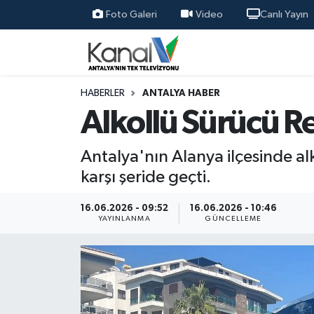
Foto Galeri
Video
Canlı Yayın
Ana Haber
Nöbetçi Eczaneler
Antalya Haber
Hava Durumu
HABERLER
ANTALYA HABER
Alkollü Sürücü Re
Dünya
Trafik Durumu
Antalya'nın Alanya ilçesinde al
Eğitim
Süper Lig Puan Durumu ve Fikstür
karşı şeride geçti.
Ekonomi
Tüm Manşetler
16.06.2026 - 09:52
16.06.2026 - 10:46
YAYINLANMA
GÜNCELLEME
Gündem
Son Dakika Haberleri
Günün Manşetleri
Haber Arşivi
Haber Kuşakları