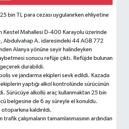
5 bin TL para cezası uygulanırken ehliyetine
ın Kestel Mahallesi D-400 Karayolu üzerinde
re, Abdulvahap A. idaresindeki 44 AGB 772
tinden Alanya yönüne seyir halindeyken
aybetmesi sonucu refüje çıktı. Refüjde bulunan
 geçerek durabildi.
olis ve jandarma ekipleri sevk edildi. Kazada
kiplerin yaptığı alkol kontrolünde sürücünün
di. Sürücüye alkollü araç kullanmaktan 25 bin
ücü belgesine de 6 ay süreyle el konuldu.
otoparkına kaldırıldı.
n trafik çalışmaların tamamlanmasının ardından