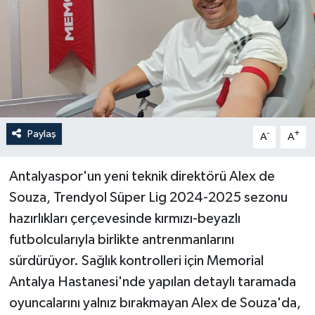
Haberler
KANALV Spor
Kültür Sanat
Magazin
Paylaş
-
+
A
A
Öğle Bülteni
Antalyaspor'un yeni teknik direktörü Alex de
Souza, Trendyol Süper Lig 2024-2025 sezonu
Sağlık
hazırlıkları çerçevesinde kırmızı-beyazlı
futbolcularıyla birlikte antrenmanlarını
Siyaset
sürdürüyor. Sağlık kontrolleri için Memorial
Sosyal medya
Antalya Hastanesi'nde yapılan detaylı taramada
oyuncalarını yalnız bırakmayan Alex de Souza'da,
Spor