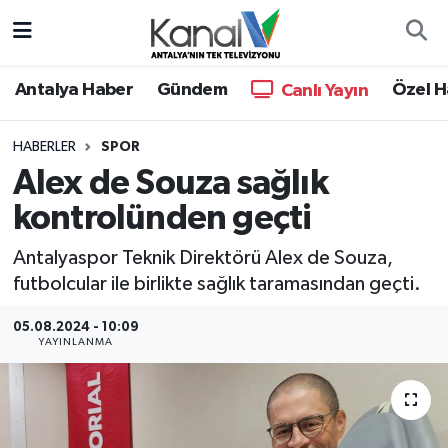
Ana Haber
Nöbetçi Eczaneler
Antalya Haber
Gündem
Özel H
Canlı Yayın
Antalya Haber
Hava Durumu
HABERLER
SPOR
Alex de Souza sağlık
Dünya
Trafik Durumu
kontrolünden geçti
Eğitim
Süper Lig Puan Durumu ve Fikstür
Antalyaspor Teknik Direktörü Alex de Souza,
Ekonomi
Tüm Manşetler
futbolcular ile birlikte sağlık taramasından geçti.
05.08.2024 - 10:09
Gündem
Son Dakika Haberleri
YAYINLANMA
Günün Manşetleri
Haber Arşivi
Haber Kuşakları