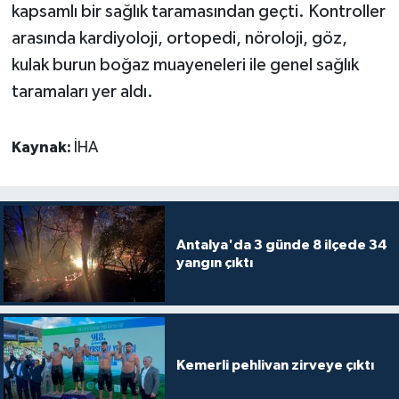
kapsamlı bir sağlık taramasından geçti. Kontroller
arasında kardiyoloji, ortopedi, nöroloji, göz,
Teknoloji
kulak burun boğaz muayeneleri ile genel sağlık
Televizyon
taramaları yer aldı.
Turizm
Kaynak:
İHA
Yaşam
Antalya'da 3 günde 8 ilçede 34
yangın çıktı
Kemerli pehlivan zirveye çıktı