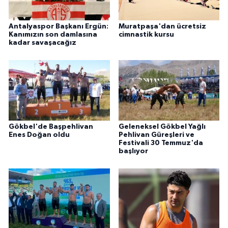
Antalyaspor Başkanı Ergün:
Muratpaşa'dan ücretsiz
Kanımızın son damlasına
cimnastik kursu
kadar savaşacağız
Gökbel'de Başpehlivan
Geleneksel Gökbel Yağlı
Enes Doğan oldu
Pehlivan Güreşleri ve
Festivali 30 Temmuz'da
başlıyor