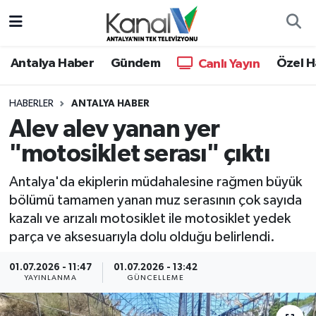
Ana Haber
Nöbetçi Eczaneler
Antalya Haber
Gündem
Özel H
Canlı Yayın
Antalya Haber
Hava Durumu
HABERLER
ANTALYA HABER
Alev alev yanan yer
Dünya
Trafik Durumu
"motosiklet serası" çıktı
Eğitim
Süper Lig Puan Durumu ve Fikstür
Antalya'da ekiplerin müdahalesine rağmen büyük
Ekonomi
Tüm Manşetler
bölümü tamamen yanan muz serasının çok sayıda
kazalı ve arızalı motosiklet ile motosiklet yedek
Gündem
Son Dakika Haberleri
parça ve aksesuarıyla dolu olduğu belirlendi.
01.07.2026 - 11:47
01.07.2026 - 13:42
Günün Manşetleri
Haber Arşivi
YAYINLANMA
GÜNCELLEME
Haber Kuşakları