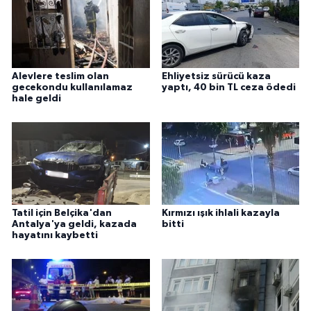
Alevlere teslim olan
Ehliyetsiz sürücü kaza
gecekondu kullanılamaz
yaptı, 40 bin TL ceza ödedi
hale geldi
Tatil için Belçika'dan
Kırmızı ışık ihlali kazayla
Antalya'ya geldi, kazada
bitti
hayatını kaybetti