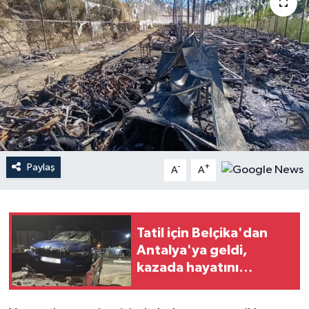
Haberler
KANALV Spor
Kültür Sanat
Magazin
Öğle Bülteni
Paylaş
-
+
A
A
Sağlık
Tatil için Belçika'dan
Siyaset
Antalya'ya geldi,
kazada hayatını
Sosyal medya
kaybetti
Spor