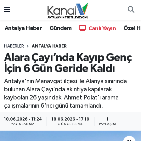
Ana Haber
Nöbetçi Eczaneler
Antalya Haber
Gündem
Özel H
Canlı Yayın
Antalya Haber
Hava Durumu
HABERLER
ANTALYA HABER
Alara Çayı’nda Kayıp Genç
Dünya
Trafik Durumu
İçin 6 Gün Geride Kaldı
Eğitim
Süper Lig Puan Durumu ve Fikstür
Antalya'nın Manavgat ilçesi ile Alanya sınırında
Ekonomi
Tüm Manşetler
bulunan Alara Çayı'nda akıntıya kapılarak
kaybolan 26 yaşındaki Ahmet Polat'ı arama
Gündem
Son Dakika Haberleri
çalışmalarının 6'ncı günü tamamlandı.
18.06.2026 - 11:24
18.06.2026 - 17:19
1
Günün Manşetleri
Haber Arşivi
YAYINLANMA
GÜNCELLEME
PAYLAŞIM
Haber Kuşakları