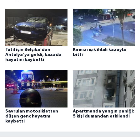
Tatil için Belçika'dan
Kırmızı ışık ihlali kazayla
Antalya'ya geldi, kazada
bitti
hayatını kaybetti
Savrulan motosikletten
Apartmanda yangın paniği:
düşen genç hayatını
5 kişi dumandan etkilendi
kaybetti