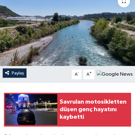
Haberler
KANALV Spor
Kültür Sanat
Magazin
Öğle Bülteni
Paylaş
-
+
A
A
Sağlık
Savrulan motosikletten
Siyaset
düşen genç hayatını
kaybetti
Sosyal medya
Spor