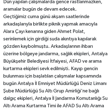
Dün yapılan çalışmalarda gence rastlanmazken,
aramalar bugün de devam edecek.
Teknoloji
Geçtiğimiz cuma günü akşam saatlerinde
arkadaşlarıyla birlikte piknik yapmak amacıyla
Televizyon
Alara Çayı kenarına giden Ahmet Polat,
Turizm
serinlemek için girdiği suda akıntıya kapılarak
gözden kaybolmuştu. Arkadaşlarının ihbarı
Yaşam
üzerine bölgeye jandarma, sağlık ekipleri, Antalya
Büyükşehir Belediyesi İtfaiyesi, AFAD ve arama
kurtarma ekipleri sevk edilmişti. Kayıp gencin
bulunması için başlatılan çalışmalar kapsamında
bugün Antalya İl Emniyet Müdürlüğü Deniz Limanı
Şube Müdürlüğü Su Altı Grup Amirliği'ne bağlı
dalgıç ekipleri, Antalya İl Jandarma Komutanlığı Su
Altı Arama Kurtarma Timi ile AFAD Su Altı Arama