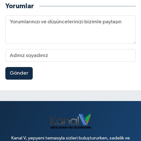
Yorumlar
Gönder
Kanal V, yepyeni temasıyla sizleri buluştururken, sadelik ve