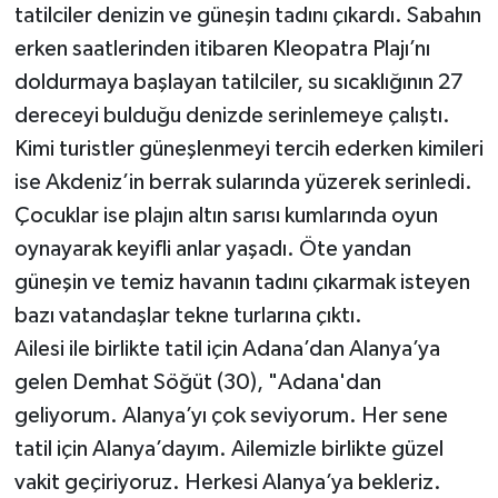
tatilciler denizin ve güneşin tadını çıkardı. Sabahın
erken saatlerinden itibaren Kleopatra Plajı’nı
Teknoloji
doldurmaya başlayan tatilciler, su sıcaklığının 27
Televizyon
dereceyi bulduğu denizde serinlemeye çalıştı.
Kimi turistler güneşlenmeyi tercih ederken kimileri
Turizm
ise Akdeniz’in berrak sularında yüzerek serinledi.
Çocuklar ise plajın altın sarısı kumlarında oyun
Yaşam
oynayarak keyifli anlar yaşadı. Öte yandan
güneşin ve temiz havanın tadını çıkarmak isteyen
bazı vatandaşlar tekne turlarına çıktı.
Ailesi ile birlikte tatil için Adana’dan Alanya’ya
gelen Demhat Söğüt (30), "Adana'dan
geliyorum. Alanya’yı çok seviyorum. Her sene
tatil için Alanya’dayım. Ailemizle birlikte güzel
vakit geçiriyoruz. Herkesi Alanya’ya bekleriz.