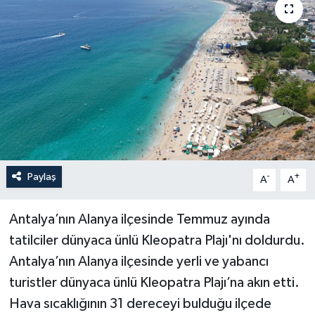
Haberler
KANALV Spor
Kültür Sanat
Magazin
Öğle Bülteni
Paylaş
-
+
A
A
Sağlık
Antalya’nın Alanya ilçesinde Temmuz ayında
tatilciler dünyaca ünlü Kleopatra Plajı'nı doldurdu.
Siyaset
Antalya’nın Alanya ilçesinde yerli ve yabancı
Sosyal medya
turistler dünyaca ünlü Kleopatra Plajı’na akın etti.
Hava sıcaklığının 31 dereceyi bulduğu ilçede
Spor