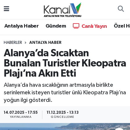
Ana Haber
Nöbetçi Eczaneler
Antalya Haber
Gündem
Özel H
Canlı Yayın
Antalya Haber
Hava Durumu
HABERLER
ANTALYA HABER
Alanya’da Sıcaktan
Dünya
Trafik Durumu
Bunalan Turistler Kleopatra
Eğitim
Süper Lig Puan Durumu ve Fikstür
Plajı’na Akın Etti
Ekonomi
Tüm Manşetler
Alanya’da hava sıcaklığının artmasıyla birlikte
serinlemek isteyen turistler ünlü Kleopatra Plajı’na
Gündem
Son Dakika Haberleri
yoğun ilgi gösterdi.
Günün Manşetleri
Haber Arşivi
14.07.2025 - 17:55
11.12.2025 - 13:13
YAYINLANMA
GÜNCELLEME
Haber Kuşakları