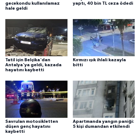
gecekondu kullanılamaz
yaptı, 40 bin TL ceza ödedi
hale geldi
Tatil için Belçika'dan
Kırmızı ışık ihlali kazayla
Antalya'ya geldi, kazada
bitti
hayatını kaybetti
Savrulan motosikletten
Apartmanda yangın paniği:
düşen genç hayatını
5 kişi dumandan etkilendi
kaybetti