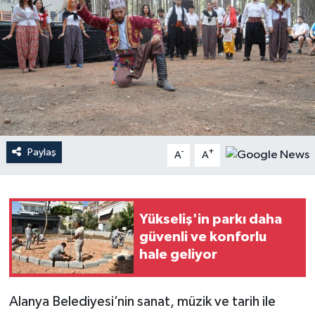
Haberler
KANALV Spor
Kültür Sanat
Magazin
Paylaş
-
+
A
A
Öğle Bülteni
Sağlık
Yükseliş'in parkı daha
güvenli ve konforlu
Siyaset
hale geliyor
Sosyal medya
Alanya Belediyesi’nin sanat, müzik ve tarih ile
Spor