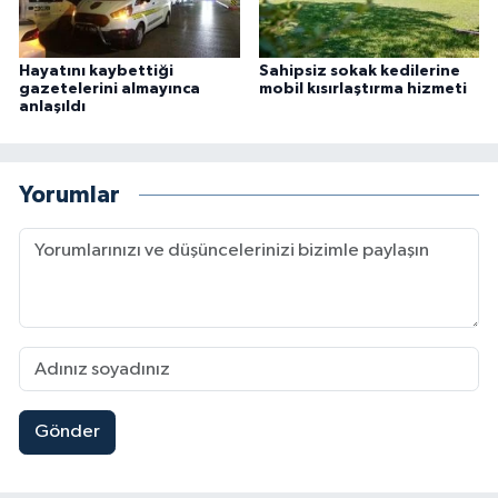
Hayatını kaybettiği
Sahipsiz sokak kedilerine
gazetelerini almayınca
mobil kısırlaştırma hizmeti
anlaşıldı
Yorumlar
Gönder