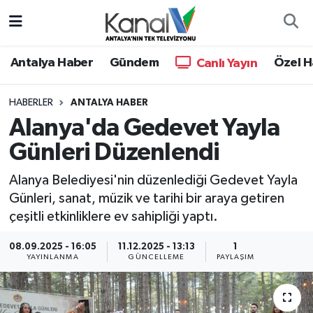
Ana Haber
Nöbetçi Eczaneler
Antalya Haber
Gündem
Özel H
Canlı Yayın
Antalya Haber
Hava Durumu
HABERLER
ANTALYA HABER
Alanya'da Gedevet Yayla
Dünya
Trafik Durumu
Günleri Düzenlendi
Eğitim
Süper Lig Puan Durumu ve Fikstür
Alanya Belediyesi'nin düzenlediği Gedevet Yayla
Ekonomi
Tüm Manşetler
Günleri, sanat, müzik ve tarihi bir araya getiren
çeşitli etkinliklere ev sahipliği yaptı.
Gündem
Son Dakika Haberleri
08.09.2025 - 16:05
11.12.2025 - 13:13
1
YAYINLANMA
GÜNCELLEME
PAYLAŞIM
Günün Manşetleri
Haber Arşivi
Haber Kuşakları