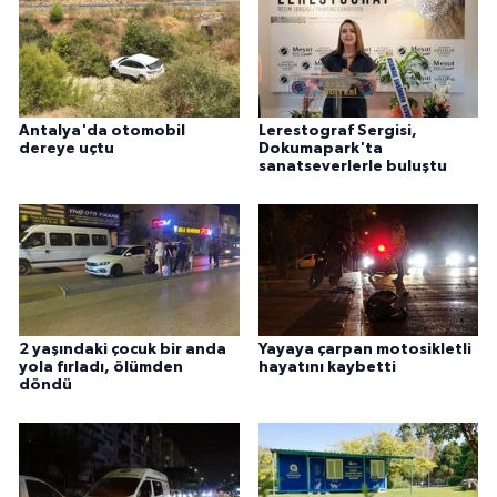
Antalya'da otomobil
Lerestograf Sergisi,
dereye uçtu
Dokumapark'ta
sanatseverlerle buluştu
2 yaşındaki çocuk bir anda
Yayaya çarpan motosikletli
yola fırladı, ölümden
hayatını kaybetti
döndü