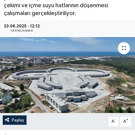
çekimi ve içme suyu hatlarının döşenmesi
Haberler
çalışmaları gerçekleştiriliyor.
KANALV Spor
23.06.2025 - 12:12
YAYINLANMA
Kültür Sanat
Magazin
Öğle Bülteni
Sağlık
Siyaset
Sosyal medya
Paylaş
-
+
A
A
Spor