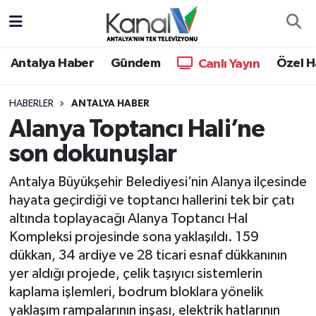
Ana Haber
Nöbetçi Eczaneler
Antalya Haber
Gündem
Özel H
Canlı Yayın
Antalya Haber
Hava Durumu
HABERLER
ANTALYA HABER
Alanya Toptancı Hali’ne
Dünya
Trafik Durumu
son dokunuşlar
Eğitim
Süper Lig Puan Durumu ve Fikstür
Antalya Büyükşehir Belediyesi’nin Alanya ilçesinde
Ekonomi
Tüm Manşetler
hayata geçirdiği ve toptancı hallerini tek bir çatı
altında toplayacağı Alanya Toptancı Hal
Gündem
Son Dakika Haberleri
Kompleksi projesinde sona yaklaşıldı. 159
dükkan, 34 ardiye ve 28 ticari esnaf dükkanının
Günün Manşetleri
Haber Arşivi
yer aldığı projede, çelik taşıyıcı sistemlerin
kaplama işlemleri, bodrum bloklara yönelik
Haber Kuşakları
yaklaşım rampalarının inşası, elektrik hatlarının