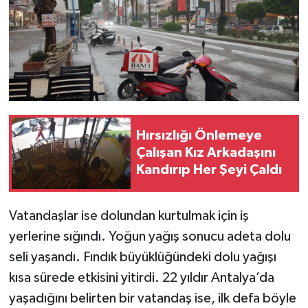
Teknoloji
Televizyon
Turizm
Hırsızlığı Önlemeye
Yaşam
Çalışan Kız Arkadaşını
Kandırıp Her Şeyi Çaldı
Vatandaşlar ise dolundan kurtulmak için iş
yerlerine sığındı. Yoğun yağış sonucu adeta dolu
seli yaşandı. Fındık büyüklüğündeki dolu yağışı
kısa sürede etkisini yitirdi. 22 yıldır Antalya’da
yaşadığını belirten bir vatandaş ise, ilk defa böyle