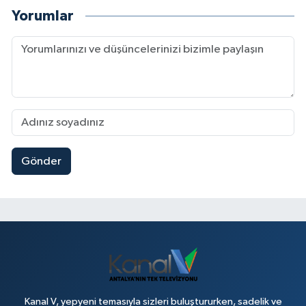
Yorumlar
Gönder
Kanal V, yepyeni temasıyla sizleri buluştururken, sadelik ve