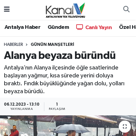
Ana Haber
Nöbetçi Eczaneler
Antalya Haber
Gündem
Özel H
Canlı Yayın
Antalya Haber
Hava Durumu
HABERLER
GÜNÜN MANŞETLERI
Alanya beyaza büründü
Dünya
Trafik Durumu
Antalya’nın Alanya ilçesinde öğle saatlerinde
Eğitim
Süper Lig Puan Durumu ve Fikstür
başlayan yağmur, kısa sürede yerini doluya
bıraktı. Fındık büyüklüğünde yağan dolu, yolları
Ekonomi
Tüm Manşetler
beyaza bürüdü.
Gündem
Son Dakika Haberleri
06.12.2023 - 13:10
1
YAYINLANMA
PAYLAŞIM
Günün Manşetleri
Haber Arşivi
Haber Kuşakları