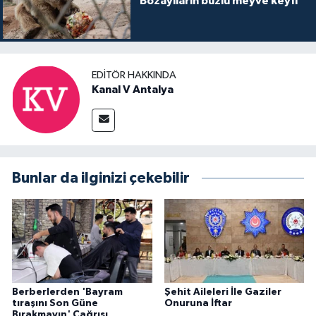
Bozayıların buzlu meyve keyfi
EDITÖR HAKKINDA
Kanal V Antalya
Bunlar da ilginizi çekebilir
Berberlerden 'Bayram
Şehit Aileleri İle Gaziler
tıraşını Son Güne
Onuruna İftar
Bırakmayın' Çağrısı