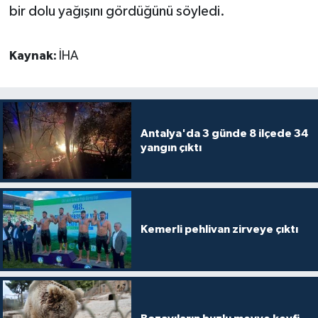
bir dolu yağışını gördüğünü söyledi.
Kaynak:
İHA
Antalya'da 3 günde 8 ilçede 34
yangın çıktı
Kemerli pehlivan zirveye çıktı