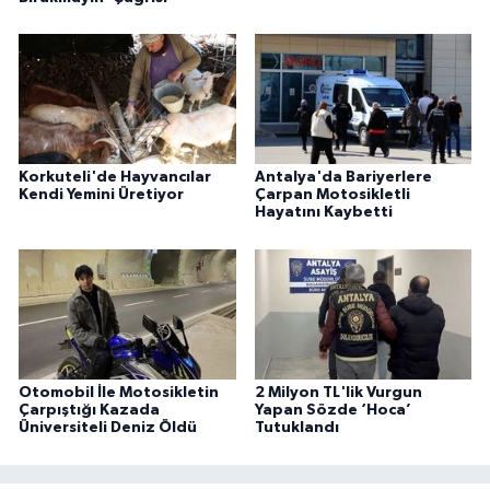
Korkuteli'de Hayvancılar
Antalya'da Bariyerlere
Kendi Yemini Üretiyor
Çarpan Motosikletli
Hayatını Kaybetti
Otomobil İle Motosikletin
2 Milyon TL'lik Vurgun
Çarpıştığı Kazada
Yapan Sözde ‘Hoca’
Üniversiteli Deniz Öldü
Tutuklandı