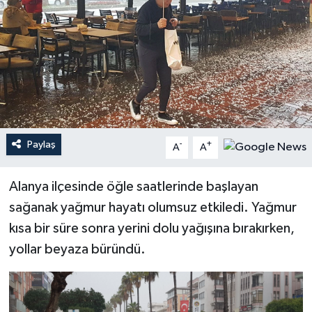
Haberler
KANALV Spor
Kültür Sanat
Magazin
Paylaş
-
+
A
A
Öğle Bülteni
Alanya ilçesinde öğle saatlerinde başlayan
Sağlık
sağanak yağmur hayatı olumsuz etkiledi. Yağmur
kısa bir süre sonra yerini dolu yağışına bırakırken,
Siyaset
yollar beyaza büründü.
Sosyal medya
Spor